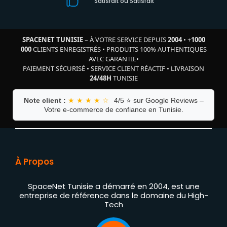
Satisfait où Satisfait
SPACENET TUNISIE
– À VOTRE SERVICE DEPUIS
2004
•
+
1000
000
CLIENTS ENREGISTRÉS
•
PRODUITS 100% AUTHENTIQUES
AVEC GARANTIE
•
PAIEMENT SÉCURISÉ
•
SERVICE CLIENT RÉACTIF
•
LIVRAISON
24/48H
TUNISIE
Note client :
★ ★ ★ ★ ☆
4/5 ⭐ sur Google Reviews –
Votre e-commerce de confiance en Tunisie.
À Propos
SpaceNet Tunisie a démarré en 2004, est une
entreprise de référence dans le domaine du High-
Tech