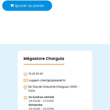
Ajouter au panier
Mégastore Charguia
Mag
70 22 33 00
7
support-client@spacenet.tn
s
56, Rue de L'industrie Charguia I 2035 -
25
Tunis
Tu
Du lundi au samedi
D
08:00AM - 07:00PM
0
Dimanche
D
09:00AM - 03:00PM
0