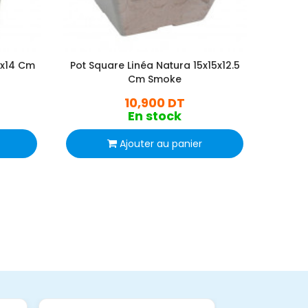
5x14 Cm
Pot Square Linéa Natura 15x15x12.5
Pot Sq
Cm Smoke
10,900 DT
En stock
Ajouter au panier