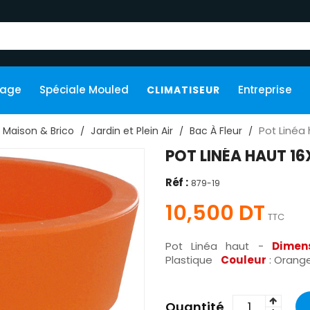
kage
Spéciale Mouled
Entreprise
CLIMATISEUR
Pot Linéa
Maison & Brico
Jardin et Plein Air
Bac À Fleur
POT LINÉA HAUT 
Réf :
879-19
10,500 DT
TTC
Pot Linéa haut -
Dimen
Plastique
Couleur
: Orang
Quantité