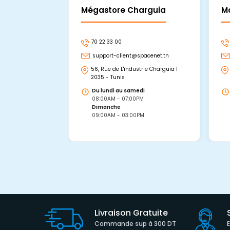
Mégastore Charguia
M
70 22 33 00
support-client@spacenet.tn
56, Rue de L'industrie Charguia I
2035 - Tunis
Du lundi au samedi
08:00AM - 07:00PM
Dimanche
09:00AM - 03:00PM
Livraison Gratuite
Commande sup à 300 DT