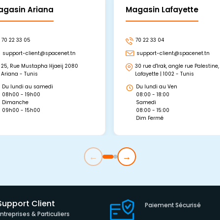
agasin Ariana
Magasin Lafayette
70 22 33 05
70 22 33 04
support-client@spacenet.tn
support-client@spacenet.tn
25, Rue Mustapha Hjaeij 2080
30 rue d'Irak, angle rue Palestine,
Ariana - Tunis
Lafayette | 1002 - Tunis
Du lundi au samedi
Du lundi au Ven
08h00 - 19h00
08:00 - 18:00
Dimanche
Samedi
09h00 - 15h00
08:00 - 15:00
Dim Fermé
←
→
Support Client
Paiement Sécurisé
Entreprises & Particuliers