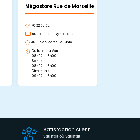
Mégastore Rue de Marseille
Mégastore
70 22 33 02
70 22 33 06
support-client@spacenet.tn
support-clie
35 rue de Marseille Tunis
Avenue Abou 
Hammamet, 
Du lundi au Ven
Du lundi au 
08h00 - 18h00
08h00 - 19h0
Samedi
Dimanche
08h00 - 15h00
09h00 - 15h0
Dimanche
09h00 - 15h00
Satisfaction client
Satisfait où Satisfait