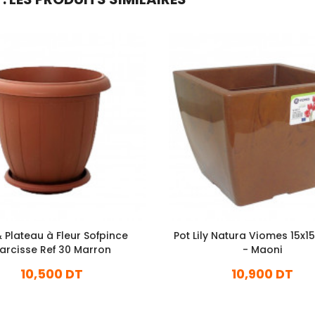
& Plateau à Fleur Sofpince
Pot Lily Natura Viomes 15x1
arcisse Ref 30 Marron
- Maoni
10,500 DT
10,900 DT
En stock
En stock