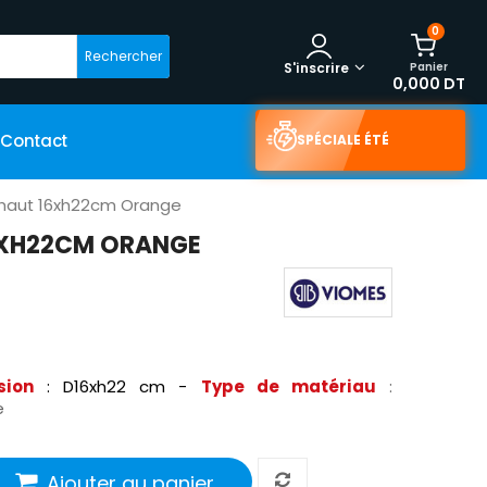
0
Rechercher
Panier
S'inscrire
0,000 DT
Contact
SPÉCIALE ÉTÉ
 haut 16xh22cm Orange
16XH22CM ORANGE
sion
: D16xh22 cm -
Type de matériau
:
e
Ajouter au panier