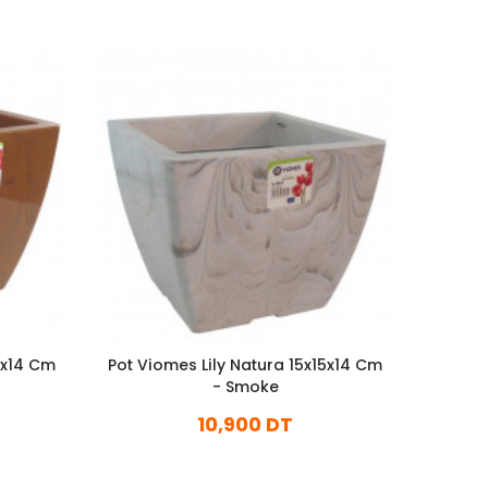
5x14 Cm
Pot Viomes Lily Natura 15x15x14 Cm
Pot Vi
- Smoke
10,900 DT
En stock