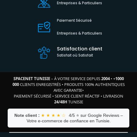
Entreprises & Particuliers
Paiement Sécurisé
Entreprises & Particuliers
Satisfaction client
Satisfait où Satisfait
SPACENET TUNISIE
– À VOTRE SERVICE DEPUIS
2004
•
+
1000
000
CLIENTS ENREGISTRÉS
•
PRODUITS 100% AUTHENTIQUES
AVEC GARANTIE
•
PAIEMENT SÉCURISÉ
•
SERVICE CLIENT RÉACTIF
•
LIVRAISON
24/48H
TUNISIE
Note client :
★ ★ ★ ★ ☆
4/5 ⭐ sur Google Reviews –
Votre e-commerce de confiance en Tunisie.