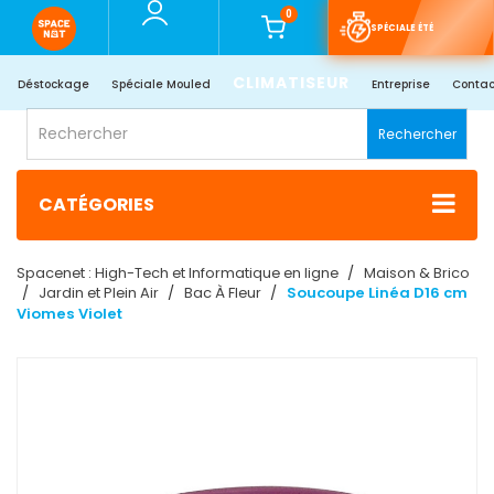
0
SPÉCIALE ÉTÉ
CLIMATISEUR
Déstockage
Spéciale Mouled
Entreprise
Contac
Rechercher
CATÉGORIES
Spacenet : High-Tech et Informatique en ligne
Maison & Brico
Jardin et Plein Air
Bac À Fleur
Soucoupe Linéa D16 cm
Viomes Violet