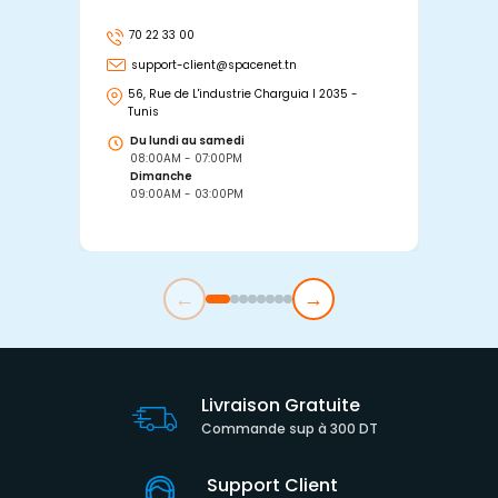
70 22 33 00
7
support-client@spacenet.tn
s
56, Rue de L'industrie Charguia I 2035 -
25
Tunis
Tu
Du lundi au samedi
D
08:00AM - 07:00PM
0
Dimanche
D
09:00AM - 03:00PM
0
←
→
Livraison Gratuite
Commande sup à 300 DT
Support Client