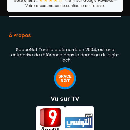
Note client :
★ ★ ★ ★ ☆
4/5 ⭐ sur Google Reviews –
Votre e-commerce de confiance en Tunisie.
À Propos
SpaceNet Tunisie a démarré en 2004, est une
entreprise de référence dans le domaine du High-
Tech
Vu sur TV