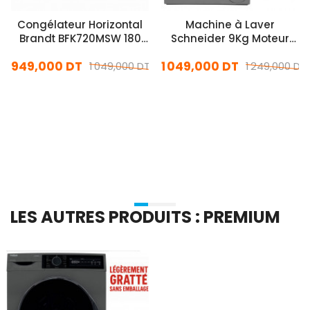
Congélateur Horizontal
Machine à Laver
Brandt BFK720MSW 180
Schneider 9Kg Moteur
Litres Blanc
Inverter Avec Afficheur
949,000 DT
1 049,000 DT
1 049,000 DT
Silver
1 249,000 DT
En stock
En stock
Ajouter Au Panier
Ajouter Au Panier
LES AUTRES PRODUITS : PREMIUM