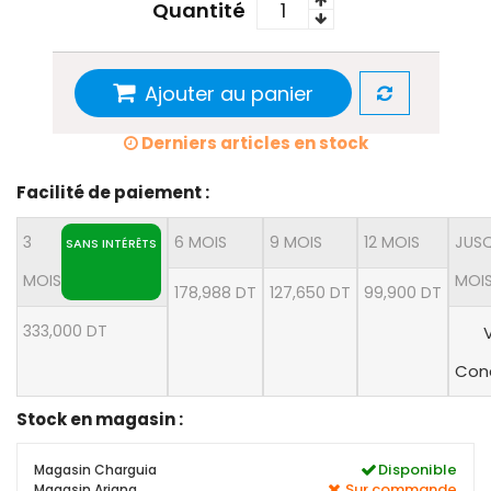
Quantité
Ajouter au panier
Derniers articles en stock
Facilité de paiement :
3
6 MOIS
9 MOIS
12 MOIS
JUSQ
SANS INTÉRÊTS
MOIS
MOI
178,988 DT
127,650 DT
99,900 DT
333,000 DT
V
Cond
Stock en magasin :
Disponible
Magasin Charguia
Sur commande
Magasin Ariana