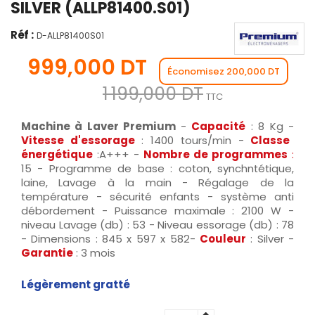
SILVER (ALLP81400.S01)
Réf :
D-ALLP81400S01
999,000 DT
Économisez 200,000 DT
1 199,000 DT
TTC
Machine à Laver Premium
-
Capacité
: 8 Kg -
Vitesse d'essorage
: 1400 tours/min -
Classe
énergétique
:A+++ -
Nombre de programmes
:
15 - Programme de base : coton, synchntétique,
laine, Lavage à la main - Régalage de la
température - sécurité enfants - système anti
débordement - Puissance maximale : 2100 W -
niveau Lavage (db) : 53 - Niveau essorage (db) : 78
- Dimensions : 845 x 597 x 582-
Couleur
: Silver -
Garantie
: 3 mois
Légèrement gratté