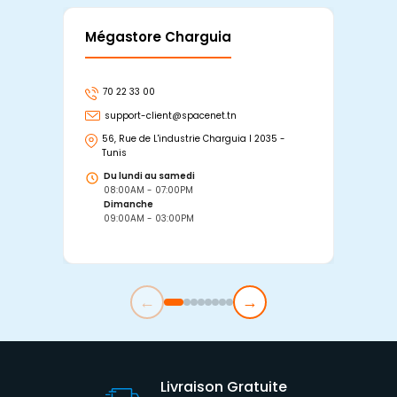
Mégastore Charguia
Mag
70 22 33 00
7
support-client@spacenet.tn
s
56, Rue de L'industrie Charguia I 2035 -
25
Tunis
Tu
Du lundi au samedi
D
08:00AM - 07:00PM
0
Dimanche
D
09:00AM - 03:00PM
0
←
→
Livraison Gratuite