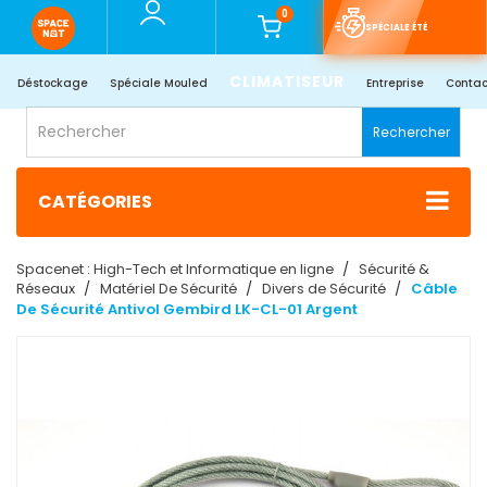
0
SPÉCIALE ÉTÉ
CLIMATISEUR
Déstockage
Spéciale Mouled
Entreprise
Contac
Rechercher
CATÉGORIES
Spacenet : High-Tech et Informatique en ligne
Sécurité &
Réseaux
Matériel De Sécurité
Divers de Sécurité
Câble
De Sécurité Antivol Gembird LK-CL-01 Argent