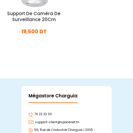
Support De Caméra De
Surveillance 20Cm
19,500 DT
En stock
Ajouter Au Panier
Mégastore Charguia
Mag
70 22 33 00
7
support-client@spacenet.tn
s
56, Rue de L'industrie Charguia I 2035 -
25