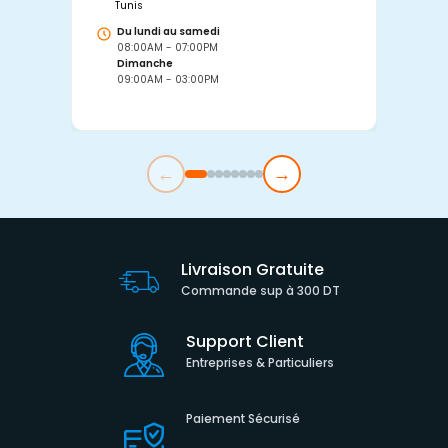
Tunis
Tu
Du lundi au samedi
D
08:00AM - 07:00PM
0
Dimanche
D
09:00AM - 03:00PM
0
←
→
Livraison Gratuite
Commande sup à 300 DT
Support Client
Entreprises & Particuliers
Paiement Sécurisé