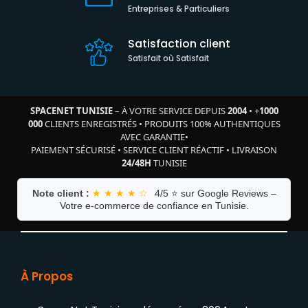
Entreprises & Particuliers
Satisfaction client
Satisfait où Satisfait
SPACENET TUNISIE
– À VOTRE SERVICE DEPUIS
2004
•
+
1000
000
CLIENTS ENREGISTRÉS
•
PRODUITS 100% AUTHENTIQUES
AVEC GARANTIE
•
PAIEMENT SÉCURISÉ
•
SERVICE CLIENT RÉACTIF
•
LIVRAISON
24/48H
TUNISIE
Note client :
★ ★ ★ ★ ☆
4/5 ⭐ sur Google Reviews –
Votre e-commerce de confiance en Tunisie.
À Propos