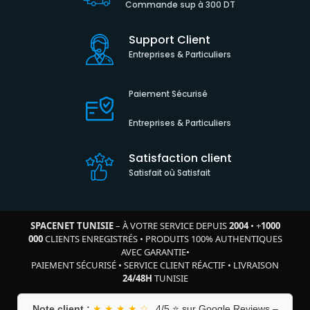
Commande sup à 300 DT
Support Client
Entreprises & Particuliers
Paiement Sécurisé
Entreprises & Particuliers
Satisfaction client
Satisfait où Satisfait
SPACENET TUNISIE
– À VOTRE SERVICE DEPUIS
2004
•
+
1000
000
CLIENTS ENREGISTRÉS
•
PRODUITS 100% AUTHENTIQUES
AVEC GARANTIE
•
PAIEMENT SÉCURISÉ
•
SERVICE CLIENT RÉACTIF
•
LIVRAISON
24/48H
TUNISIE
Note client :
★ ★ ★ ★ ☆
4/5 ⭐ sur Google Reviews –