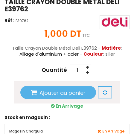
TAILLE CRAYON DOUBLE MÉTAL DELI
E39762
Réf :
E39762
1,000 DT
TTC
Taille Crayon Double Métal Deli E39762 -
Matière
:
Alliage d'aluminium + acier -
Couleur
: siller
Quantité
Ajouter au panier
En Arrivage
Stock en magasin :
En Arrivage
Magasin Charguia