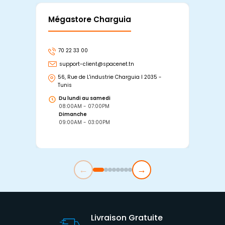
Mégastore Charguia
Mag
70 22 33 00
7
support-client@spacenet.tn
s
56, Rue de L'industrie Charguia I 2035 -
25
Tunis
Tu
Du lundi au samedi
D
08:00AM - 07:00PM
0
Dimanche
D
09:00AM - 03:00PM
0
←
→
Livraison Gratuite