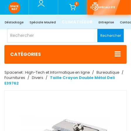
0
SPÉCIALE ÉTÉ
CLIMATISEUR
Déstockage
Spéciale Mouled
Entreprise
Contac
Rechercher
CATÉGORIES
Spacenet : High-Tech et Informatique en ligne
Bureautique
Fournitures
Divers
Taille Crayon Double Métal Deli
E39762