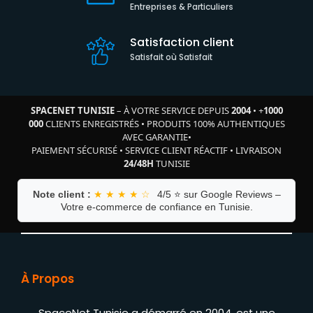
Entreprises & Particuliers
Satisfaction client
Satisfait où Satisfait
SPACENET TUNISIE
– À VOTRE SERVICE DEPUIS
2004
•
+
1000
000
CLIENTS ENREGISTRÉS
•
PRODUITS 100% AUTHENTIQUES
AVEC GARANTIE
•
PAIEMENT SÉCURISÉ
•
SERVICE CLIENT RÉACTIF
•
LIVRAISON
24/48H
TUNISIE
Note client :
★ ★ ★ ★ ☆
4/5 ⭐ sur Google Reviews –
Votre e-commerce de confiance en Tunisie.
À Propos
SpaceNet Tunisie a démarré en 2004, est une