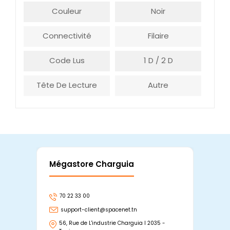
Couleur
Noir
Connectivité
Filaire
Code Lus
1 D / 2 D
Tête De Lecture
Autre
Mégastore Charguia
Mag
70 22 33 00
7
support-client@spacenet.tn
s
56, Rue de L'industrie Charguia I 2035 -
25