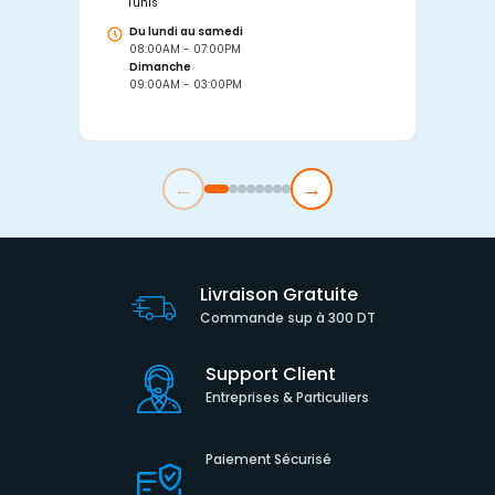
Tunis
Tu
Du lundi au samedi
D
08:00AM - 07:00PM
0
Dimanche
D
09:00AM - 03:00PM
0
←
→
Livraison Gratuite
Commande sup à 300 DT
Support Client
Entreprises & Particuliers
Paiement Sécurisé