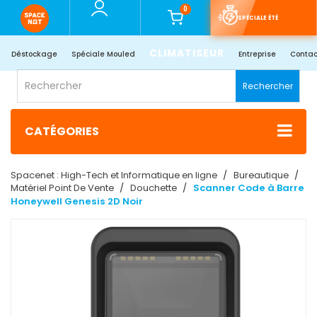
0
SPÉCIALE ÉTÉ
CLIMATISEUR
Déstockage
Spéciale Mouled
Entreprise
Contac
Rechercher
CATÉGORIES
Spacenet : High-Tech et Informatique en ligne
Bureautique
Matériel Point De Vente
Douchette
Scanner Code à Barre
Honeywell Genesis 2D Noir