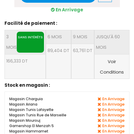
En Arrivage
Facilité de paiement :
3
6 MOIS
9 MOIS
JUSQU'À 60
SANS INTÉRÊTS
MOIS
MOIS
89,404 DT
63,761 DT
166,333 DT
Voir
Conditions
Stock en magasin :
En Arrivage
Magasin Charguia
En Arrivage
Magasin Ariana
En Arrivage
Magasin Tunis Lafayette
En Arrivage
Magasin Tunis Rue de Marseille
En Arrivage
Magasin Mourouj
En Arrivage
Gamershop El Menzah 5
En Arrivage
Magasin Hammamet