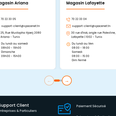
agasin Ariana
Magasin Lafayette
70 22 33 05
70 22 33 04
support-client@spacenet.tn
support-client@spacenet.tn
25, Rue Mustapha Hjaeij 2080
30 rue d'Irak, angle rue Palestine,
Ariana - Tunis
Lafayette | 1002 - Tunis
Du lundi au samedi
Du lundi au Ven
08h00 - 19h00
08:00 - 18:00
Dimanche
Samedi
09h00 - 15h00
08:00 - 15:00
Dim Fermé
←
→
Support Client
Paiement Sécurisé
Entreprises & Particuliers