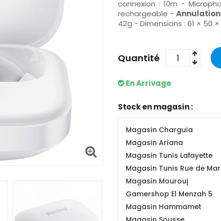
connexion : 10m - Microphon
rechargeable -
Annulation
42g - Dimensions : 61 × 50 
Quantité
En Arrivage
Stock en magasin :
Magasin Charguia
Magasin Ariana
Magasin Tunis Lafayette
Magasin Tunis Rue de Mars
Magasin Mourouj
Gamershop El Menzah 5
Magasin Hammamet
Magasin Sousse