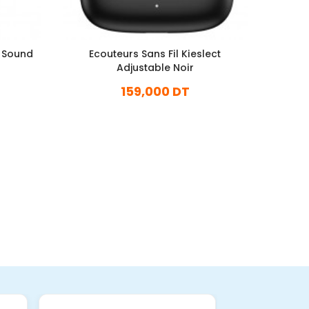
S Sound
Ecouteurs Sans Fil Kieslect
Écou
Adjustable Noir
159,000 DT
En stock
Ajouter Au Panier