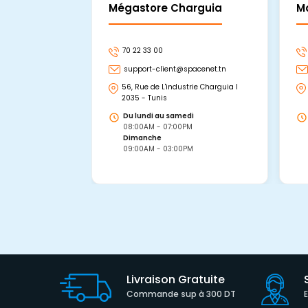
Mégastore Charguia
M
70 22 33 00
support-client@spacenet.tn
56, Rue de L'industrie Charguia I
2035 - Tunis
Du lundi au samedi
08:00AM - 07:00PM
Dimanche
09:00AM - 03:00PM
Livraison Gratuite
Commande sup à 300 DT