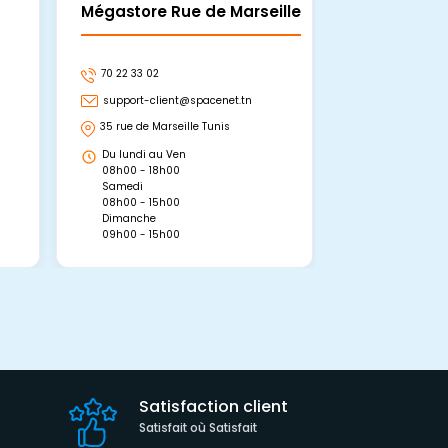
Mégastore Rue de Marseille
Mégastore
70 22 33 02
70 22 33 06
support-client@spacenet.tn
support-clie
35 rue de Marseille Tunis
Avenue Abou 
Hammamet, 
Du lundi au Ven
Du lundi au 
08h00 - 18h00
08h00 - 19h0
Samedi
Dimanche
08h00 - 15h00
09h00 - 15h0
Dimanche
09h00 - 15h00
Satisfaction client
Satisfait où Satisfait