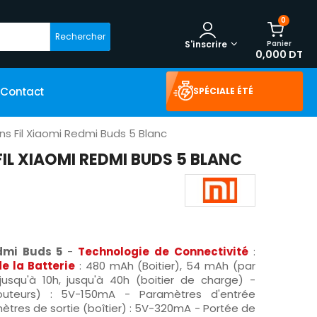
0
Rechercher
Panier
S'inscrire
0,000 DT
Contact
SPÉCIALE ÉTÉ
ns Fil Xiaomi Redmi Buds 5 Blanc
IL XIAOMI REDMI BUDS 5 BLANC
edmi Buds 5
-
Technologie de Connectivité
:
e la Batterie
: 480 mAh (Boitier), 54 mAh (par
 jusqu'à 10h, jusqu'à 40h (boitier de charge) -
outeurs) : 5V-150mA - Paramètres d'entrée
tres de sortie (boîtier) : 5V-320mA - Portée de