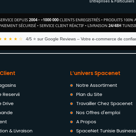
Entreprises & Particuliers
SERVICE DEPUIS
2004
•
+
1000 000
CLIENTS ENREGISTRÉS
•
PRODUITS 100% 
PAIEMENT SÉCURISÉ
•
SERVICE CLIENT RÉACTIF
•
LIVRAISON
24/48H
TUNISI
★ ★ ★ ★ ☆
4/5 ⭐ sur Google Reviews – Votre e-commerce de confian
Client
L’univers Spacenet
agasins
Notre Assortiment
e Reservii
Plan du Site
e Drive
Travailler Chez Spacenet
ande
Nos Offres d'emploi
ent
A Propos
tion & Livraison
SpaceNet Tunisie Business