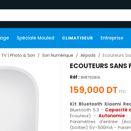
kage
Spéciale Mouled
Entreprise
CLIMATISEUR
Ecouteurs Sa
TV | Photo & Son
Son Numérique
Airpods
ECOUTEURS SANS F
Réf :
BHR7628GL
159,000 DT
TTC
Kit Bluetooth Xiaomi R
Bluetooth 5.3 -
Capacité d
Écouteur) -
Autonomie
:
Paramètres d'entrée (éc
(boîtier) 5V-500mA - Paramè