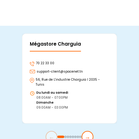
Mégastore Charguia
Mag
70 22 33 00
7
support-client@spacenet.tn
s
56, Rue de L'industrie Charguia I 2035 -
25
Tunis
Tu
Du lundi au samedi
D
08:00AM - 07:00PM
0
Dimanche
D
09:00AM - 03:00PM
0
←
→