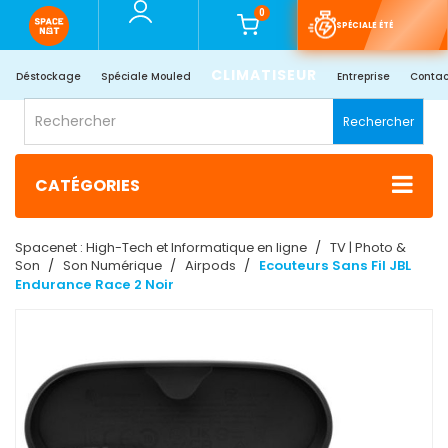
0
SPÉCIALE ÉTÉ
CLIMATISEUR
Déstockage
Spéciale Mouled
Entreprise
Contac
Rechercher
CATÉGORIES
Spacenet : High-Tech et Informatique en ligne
TV | Photo &
Son
Son Numérique
Airpods
Ecouteurs Sans Fil JBL
Endurance Race 2 Noir