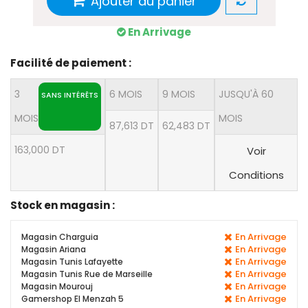
Ajouter au panier
En Arrivage
Facilité de paiement :
3
6 MOIS
9 MOIS
JUSQU'À 60
SANS INTÉRÊTS
MOIS
MOIS
87,613 DT
62,483 DT
163,000 DT
Voir
Conditions
Stock en magasin :
En Arrivage
Magasin Charguia
En Arrivage
Magasin Ariana
En Arrivage
Magasin Tunis Lafayette
En Arrivage
Magasin Tunis Rue de Marseille
En Arrivage
Magasin Mourouj
En Arrivage
Gamershop El Menzah 5