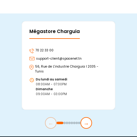
Mégastore Charguia
Mag
70 22 33 00
7
support-client@spacenet.tn
s
56, Rue de L'industrie Charguia I 2035 -
25
Tunis
Tu
Du lundi au samedi
D
08:00AM - 07:00PM
0
Dimanche
D
09:00AM - 03:00PM
0
←
→