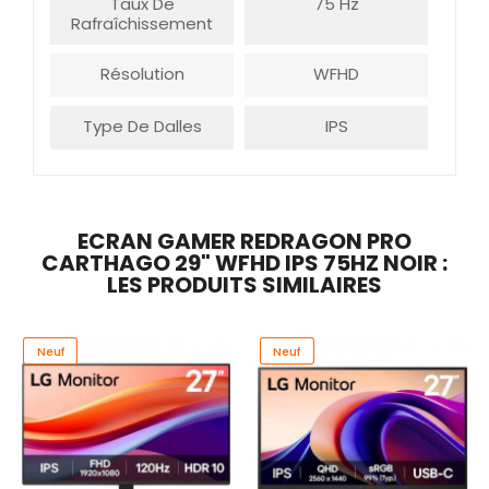
Taux De
75 Hz
Rafraîchissement
Résolution
WFHD
Type De Dalles
IPS
ECRAN GAMER REDRAGON PRO
CARTHAGO 29" WFHD IPS 75HZ NOIR :
LES PRODUITS SIMILAIRES
Promo
Neuf
Promo
Neuf