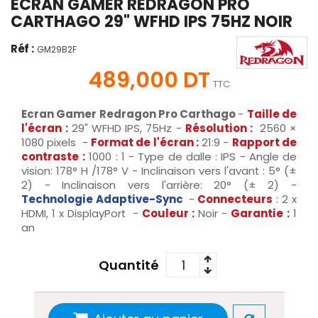
ECRAN GAMER REDRAGON PRO
CARTHAGO 29" WFHD IPS 75HZ NOIR
Réf :
GM29B2F
489,000 DT
TTC
Ecran Gamer Redragon Pro Carthago
-
Taille de
l'écran
:
29" WFHD IPS, 75Hz -
Résolution
:
2560 ×
1080 pixels -
Format de l'écran
:
21:9 -
Rapport de
contraste
:
1000 : 1 - Type de dalle : IPS - Angle de
vision: 178° H /178° V - Inclinaison vers l'avant : 5° (±
2) - Inclinaison vers l'arrière: 20° (± 2) -
Technologie Adaptive-Sync
-
Connecteurs
: 2 x
HDMI, 1 x DisplayPort -
Couleur
:
Noir -
Garantie
:
1
an
Quantité