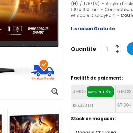
(H) / 178°(V) - Angle d'incl
100 x 100 mm - Connecteurs: 
et câble DisplayPort
-
Coul
Livraison Gratuite
Quantité
Facilité de paiement :
3 MOIS
6 MOIS
SANS INTÉRÊTS
67,904
126,333 DT
Stock en magasin :
Magasin Charguia