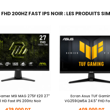
HD 200HZ FAST IPS NOIR : LES PRODUITS SIM
Gamer MSI MAG 275F E20 27"
Ecran Asus TUF Gami
ll HD Fast IPS 200Hz Noir
VG259QM5A 24.5" FHD Fas
240Hz Noir
439,000 DT
409,000 DT