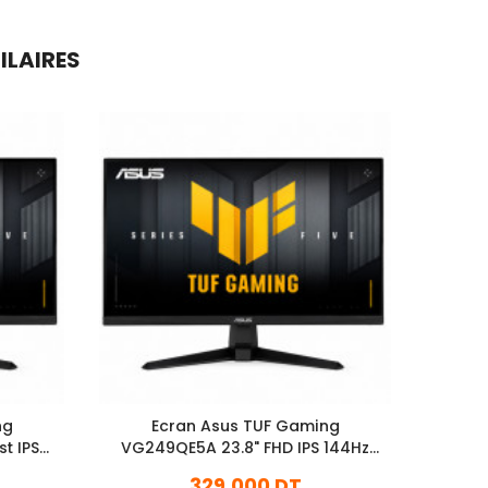
ILAIRES
ng
Ecran Asus TUF Gaming
Ecran 
t IPS
VG249QE5A 23.8" FHD IPS 144Hz
Noir
329,000 DT