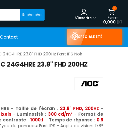
0
Rechercher
Panier
S'inscrire
0,000 DT
Contact
SPÉCIALE ÉTÉ
24G4HRE 23.8" FHD 200Hz Fast IPS Noir
 24G4HRE 23.8" FHD 200HZ
4HRE
-
Taille de l'écran
:
23.8"
FHD, 20
0Hz
-
pixels
-
Luminosité
:
300 cd/m²
-
Format de
e contraste
:
1000:1
-
Temps de réponse
:
0.5
Type de panneau: Fast IPS - Angle de vision: 178°