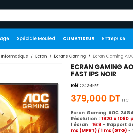
kage
Spéciale Mouled
Entreprise
CLIMATISEUR
Ecran Gaming AOC 
Informatique
Ecran
Écrans Gaming
ECRAN GAMING AOC
FAST IPS NOIR
Réf :
24G4HRE
379,000 DT
TTC
Ecran Gaming AOC 24G
Résolution :
1920 x 1080 
l'écran
:
16:9
-
Rapport d
ms (MPRT) / 1 ms (GTG)
- 