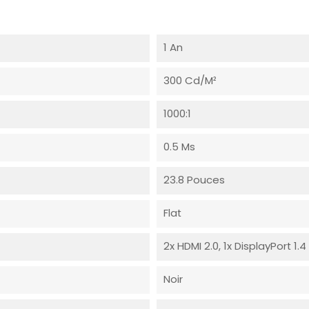
1 An
300 Cd/m²
1000:1
0.5 Ms
23.8 Pouces
Flat
2x HDMI 2.0, 1x DisplayPort 1.4
Noir