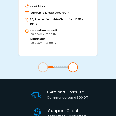
70 22 33 00
7
support-client@spacenet.tn
s
56, Rue de L'industrie Charguia I 2035 -
25
Tunis
Tu
Du lundi au samedi
D
08:00AM - 07:00PM
0
Dimanche
D
09:00AM - 03:00PM
0
←
→
Livraison Gratuite
Commande sup à 300 DT
Support Client