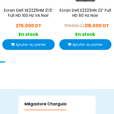
Ecran Dell SE2225HM 21.5″
Ecran Dell E2223HN 22″ Full
Full HD 100 Hz VA Noir
HD 60 Hz Noir
275,000 DT
315,000 DT
339,000 DT
En stock
En stock
Ajouter au panier
Ajouter au panier
Mégastore Charguia
Mag