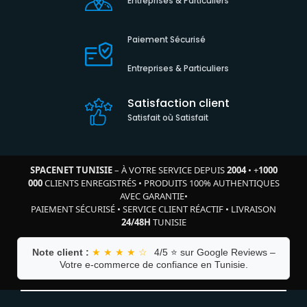
Entreprises & Particuliers
Paiement Sécurisé
Entreprises & Particuliers
Satisfaction client
Satisfait où Satisfait
SPACENET TUNISIE
– À VOTRE SERVICE DEPUIS
2004
•
+
1000
000
CLIENTS ENREGISTRÉS
•
PRODUITS 100% AUTHENTIQUES
AVEC GARANTIE
•
PAIEMENT SÉCURISÉ
•
SERVICE CLIENT RÉACTIF
•
LIVRAISON
24/48H
TUNISIE
Note client :
★ ★ ★ ★ ☆
4/5 ⭐ sur Google Reviews –
Votre e-commerce de confiance en Tunisie.