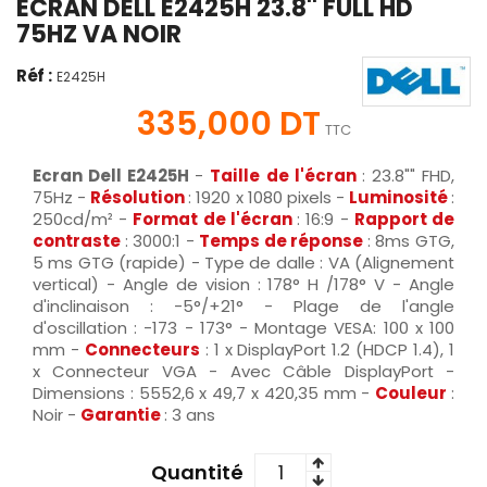
ECRAN DELL E2425H 23.8'' FULL HD
75HZ VA NOIR
Réf :
E2425H
335,000 DT
TTC
Ecran Dell E2425H
-
Taille de l'écran
: 23.8"" FHD,
75Hz -
Résolution
: 1920 x 1080 pixels -
Luminosité
:
250cd/m² -
Format de l'écran
: 16:9 -
Rapport de
contraste
: 3000:1 -
Temps de réponse
: 8ms GTG,
5 ms GTG (rapide) - Type de dalle : VA (Alignement
vertical) - Angle de vision : 178° H /178° V - Angle
d'inclinaison : -5°/+21° - Plage de l'angle
d'oscillation : -173 - 173° - Montage VESA: 100 x 100
mm -
Connecteurs
: 1 x DisplayPort 1.2 (HDCP 1.4), 1
x Connecteur VGA - Avec Câble DisplayPort -
Dimensions : 5552,6 x 49,7 x 420,35 mm -
Couleur
:
Noir -
Garantie
: 3 ans
Quantité