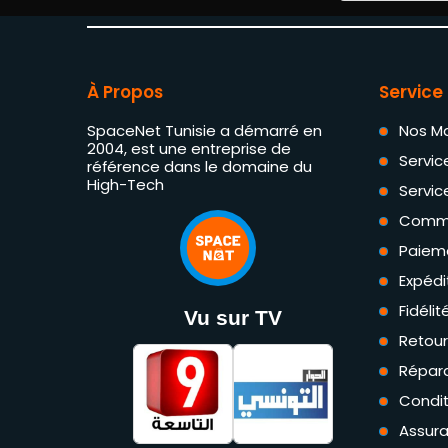
À Propos
Service 
SpaceNet Tunisie a démarré en
Nos M
2004, est une entreprise de
Servic
référence dans le domaine du
High-Tech
Servic
Comm
Paiem
Expédi
Fidéli
Vu sur TV
Retou
Répara
Condit
Assur