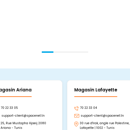
En stock
En stock
Ajouter Au Panier
Ajouter Au Panier
agasin Ariana
Magasin Lafayette
70 22 33 05
70 22 33 04
support-client@spacenet.tn
support-client@spacenet.tn
25, Rue Mustapha Hjaeij 2080
30 rue d'Irak, angle rue Palestine,
Ariana - Tunis
Lafayette | 1002 - Tunis