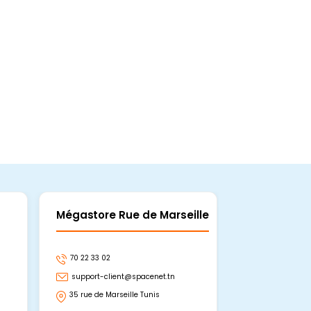
En stock
Ajouter Au Panier
Mégastore Rue de Marseille
Mégastore
70 22 33 02
70 22 33 06
support-client@spacenet.tn
support-clie
35 rue de Marseille Tunis
Avenue Abou 
Hammamet, 