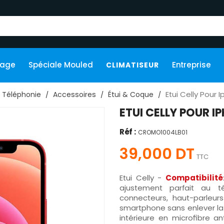
kage
Spéciale Mouled
Entreprise
CLIMATISEUR
Etui Celly Pour 
Téléphonie
Accessoires
Étui & Coque
ETUI CELLY POUR I
Réf :
CROMO1004LB01
39,000 DT
TTC
Etui Celly -
Compatibilité
ajustement parfait au t
connecteurs, haut-parleur
smartphone sans enlever la
intérieure en microfibre an