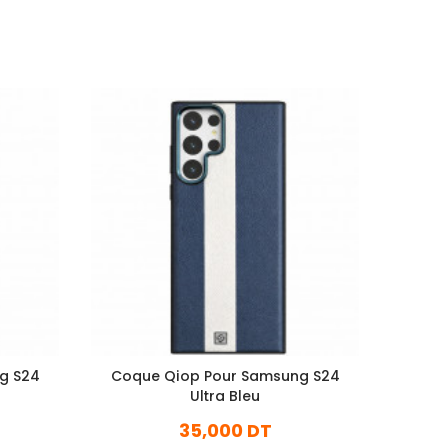
g S24
Coque Qiop Pour Samsung S24
Coqu
Ultra Bleu
35,000 DT