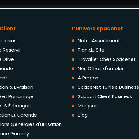
Client
L’univers Spacenet
agasins
Notre Assortiment
e Reservii
Plan du Site
e Drive
Travailler Chez Spacenet
ande
Nos Offres d'emploi
ent
A Propos
tion & Livraison
SpaceNet Tunisie Business
té et Parrainage
Support Client Business
rs & Échanges
Marques
tion Et Garantie
Blog
ions Générales d'utilisation
ance Garanty