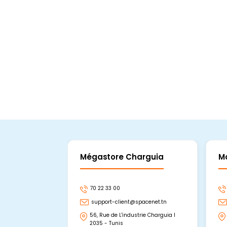
En stock
Ajouter Au Panier
Mégastore Charguia
M
70 22 33 00
support-client@spacenet.tn
56, Rue de L'industrie Charguia I
2035 - Tunis