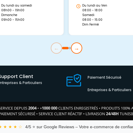
Du lundi au samedi
Du lundi au Ven
08h00 - 19h00
08:00 - 18:00
Dimanche
Samedi
09h00 - 15h00
08:00 - 15:00
Dim Fermé
←
→
Support Client
Paiement Sécurisé
Entreprises & Particuliers
Entreprises & Particuliers
SERVICE DEPUIS
2004
•
+
1000 000
CLIENTS ENREGISTRÉS
•
PRODUITS 100% 
PAIEMENT SÉCURISÉ
•
SERVICE CLIENT RÉACTIF
•
LIVRAISON
24/48H
TUNISI
★ ★ ★ ★ ☆
4/5 ⭐ sur Google Reviews – Votre e-commerce de confian