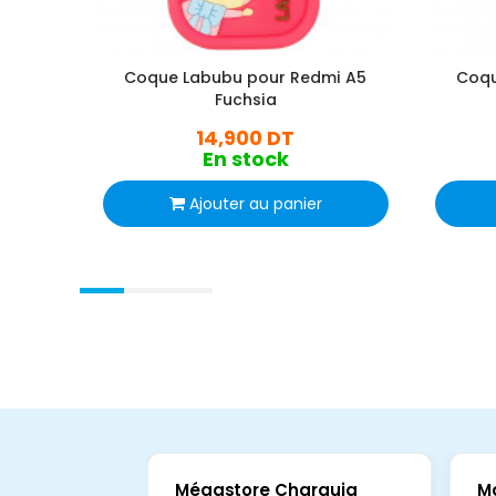
Coque Labubu pour Redmi A5
Coqu
Fuchsia
14,900 DT
En stock
Ajouter au panier
Mégastore Charguia
M