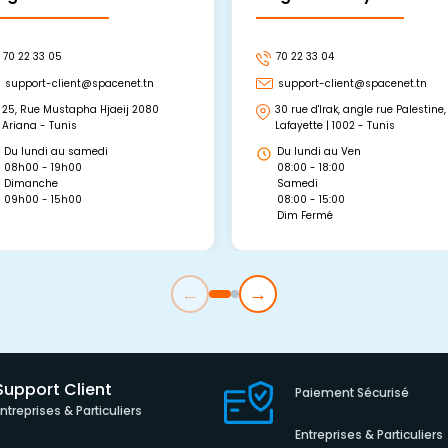
70 22 33 05
70 22 33 04
support-client@spacenet.tn
support-client@spacenet.tn
25, Rue Mustapha Hjaeij 2080
30 rue d'Irak, angle rue Palestine,
Ariana - Tunis
Lafayette | 1002 - Tunis
Du lundi au samedi
Du lundi au Ven
08h00 - 19h00
08:00 - 18:00
Dimanche
Samedi
09h00 - 15h00
08:00 - 15:00
Dim Fermé
←
→
Support Client
Paiement Sécurisé
Entreprises & Particuliers
Entreprises & Particuliers