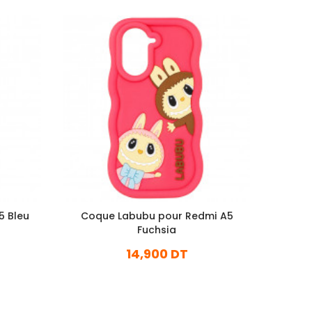
5 Bleu
Coque Labubu pour Redmi A5
Coq
Fuchsia
14,900 DT
En stock
Ajouter Au Panier