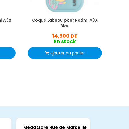
i A3X
Coque Labubu pour Redmi A3X
Coqu
Bleu
14,900 DT
En stock
Ajouter au panier
Mégastore Rue de Marseille
Mégastore