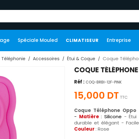
kage
Spéciale Mouled
Entreprise
CLIMATISEUR
Coque Télépho
Téléphonie
Accessoires
Étui & Coque
COQUE TÉLÉPHONE 
Réf :
COQ-BRBI-12F-PINK
15,000 DT
TTC
Coque Téléphone
Oppo 
-
Matière
: Silicone
- Étui
durable et élégant - Facile
Couleur
: Rose