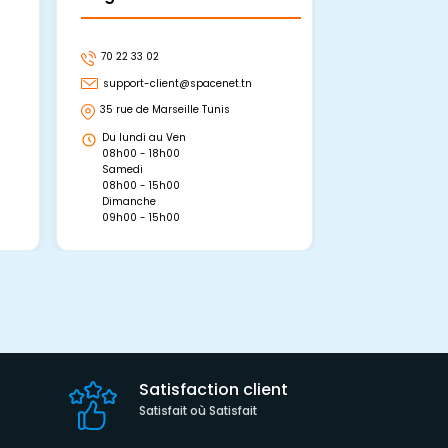
70 22 33 02
70 22 33 06
support-client@spacenet.tn
support-clie
35 rue de Marseille Tunis
Avenue Abou 
Hammamet, 
Du lundi au Ven
Du lundi au 
08h00 - 18h00
08h00 - 19h0
Samedi
Dimanche
08h00 - 15h00
09h00 - 15h0
Dimanche
09h00 - 15h00
Satisfaction client
Satisfait où Satisfait