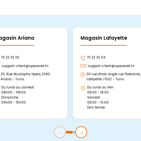
agasin Ariana
Magasin Lafayette
70 22 33 05
70 22 33 04
support-client@spacenet.tn
support-client@spacenet.tn
25, Rue Mustapha Hjaeij 2080
30 rue d'Irak, angle rue Palestine,
Ariana - Tunis
Lafayette | 1002 - Tunis
Du lundi au samedi
Du lundi au Ven
08h00 - 19h00
08:00 - 18:00
Dimanche
Samedi
09h00 - 15h00
08:00 - 15:00
Dim Fermé
←
→