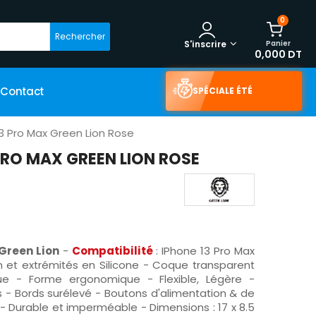
0
Rechercher
Panier
S'inscrire
0,000 DT
Contact
SPÉCIALE ÉTÉ
3 Pro Max Green Lion Rose
PRO MAX GREEN LION ROSE
 Green Lion
-
Compatibilité
: IPhone 13 Pro Max
m et extrémités en Silicone - Coque transparent
ue - Forme ergonomique - Flexible, Légère -
s - Bords surélevé - Boutons d'alimentation & de
- Durable et imperméable - Dimensions : 17 x 8.5