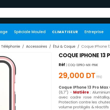
kage
Spéciale Mouled
Entreprise
CLIMATISEUR
Coque IPhone 1
Téléphonie
Accessoires
Étui & Coque
COQUE IPHONE 13 
Réf :
COQ-13PRO-MX-PINK
29,000 DT
TTC
Coque IPhone 13 Pro Max
(6,7") -
Matière
: Aluminiu
avec cadre rose métalliq
Protection contre les chute
volume protégés & réactifs 