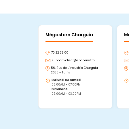
Mégastore Charguia
M
70 22 33 00
support-client@spacenet.tn
56, Rue de L'industrie Charguia I
2035 - Tunis
Du lundi au samedi
08:00AM - 07:00PM
Dimanche
09:00AM - 03:00PM