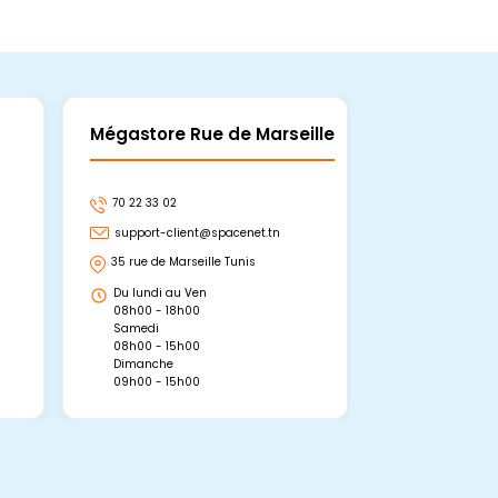
Mégastore Rue de Marseille
Mégastore
70 22 33 02
70 22 33 06
support-client@spacenet.tn
support-clie
35 rue de Marseille Tunis
Avenue Abou 
Hammamet, 
Du lundi au Ven
Du lundi au 
08h00 - 18h00
08h00 - 19h0
Samedi
Dimanche
08h00 - 15h00
09h00 - 15h0
Dimanche
09h00 - 15h00