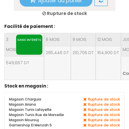
Ajouter au panier
Rupture de stock
Facilité de paiement :
3
6 MOIS
9 MOIS
12 MOIS
JU
SANS INTÉRÊTS
MOIS
MO
295,446 DT
210,706 DT
164,900 DT
549,667 DT
Co
Stock en magasin :
Rupture de stock
Magasin Charguia
Rupture de stock
Magasin Ariana
Rupture de stock
Magasin Tunis Lafayette
Rupture de stock
Magasin Tunis Rue de Marseille
Rupture de stock
Magasin Mourouj
Rupture de stock
Gamershop El Menzah 5