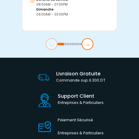
08:00AM - 07:00PM
0
Dimanche
D
09:00AM - 03:00PM
0
←
→
Livraison Gratuite
Commande sup à 300 DT
Support Client
Entreprises & Particuliers
Paiement Sécurisé
Entreprises & Particuliers