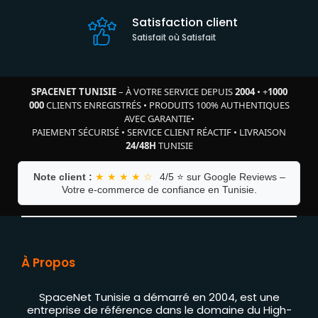
Satisfaction client
Satisfait où Satisfait
SPACENET TUNISIE
– À VOTRE SERVICE DEPUIS
2004
•
+
1000
000
CLIENTS ENREGISTRÉS
•
PRODUITS 100% AUTHENTIQUES
AVEC GARANTIE
•
PAIEMENT SÉCURISÉ
•
SERVICE CLIENT RÉACTIF
•
LIVRAISON
24/48H
TUNISIE
Note client :
★ ★ ★ ★ ☆
4/5 ⭐ sur Google Reviews –
Votre e-commerce de confiance en Tunisie.
À Propos
SpaceNet Tunisie a démarré en 2004, est une
entreprise de référence dans le domaine du High-