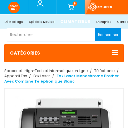
0
SPÉCIALE ÉTÉ
CLIMATISEUR
Déstockage
Spéciale Mouled
Entreprise
Contac
Rechercher
CATÉGORIES
Spacenet : High-Tech et Informatique en ligne
Téléphonie
Appareil Fax
Fax Laser
Fax Laser Monochrome Brother
Avec Combiné Téléphonique Blanc