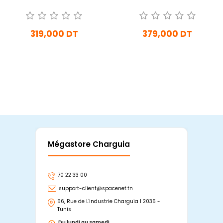
319,000 DT
379,000 DT
En stock
En Arrivage
Ajouter Au Panier
Ajouter Au Panier
Mégastore Charguia
Mag
70 22 33 00
7
support-client@spacenet.tn
s
56, Rue de L'industrie Charguia I 2035 -
25
Tunis
Tu
Du lundi au samedi
D