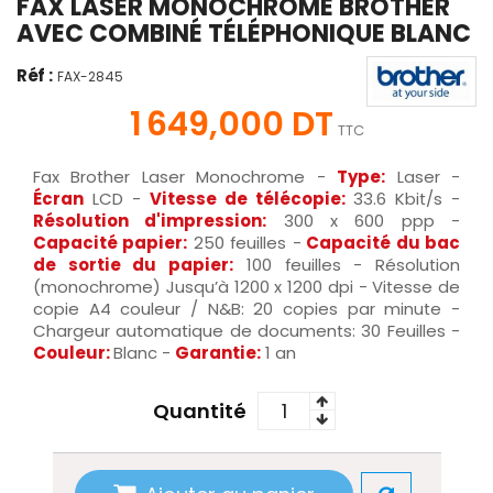
FAX LASER MONOCHROME BROTHER
AVEC COMBINÉ TÉLÉPHONIQUE BLANC
Réf :
FAX-2845
1 649,000 DT
TTC
Fax Brother Laser Monochrome -
Type:
Laser -
Écran
LCD -
Vitesse de télécopie:
33.6 Kbit/s -
Résolution d'impression:
300 x 600 ppp -
Capacité papier:
250 feuilles -
Capacité du bac
de sortie du papier:
100 feuilles - Résolution
(monochrome) Jusqu’à 1200 x 1200 dpi - Vitesse de
copie A4 couleur / N&B: 20 copies par minute -
Chargeur automatique de documents: 30 Feuilles -
Couleur:
Blanc -
Garantie:
1 an
Quantité