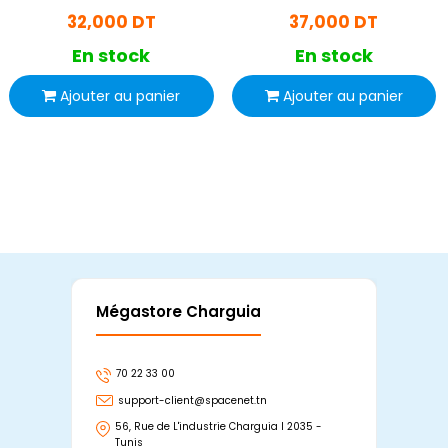
C Gris
32,000 DT
37,000 DT
En stock
En stock
Ajouter au panier
Ajouter au panier
Mégastore Charguia
Mag
70 22 33 00
7
support-client@spacenet.tn
s
56, Rue de L'industrie Charguia I 2035 -
25
Tunis
Tu