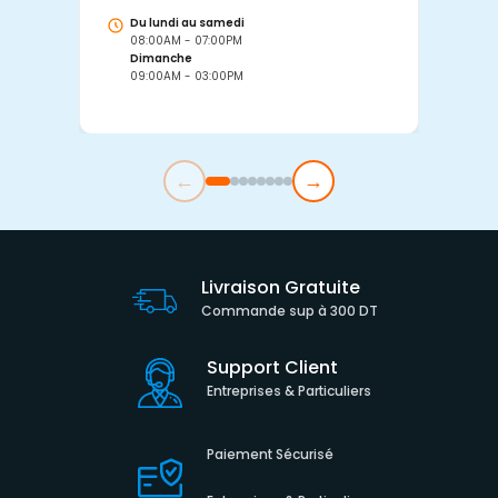
Du lundi au samedi
D
08:00AM - 07:00PM
0
Dimanche
D
09:00AM - 03:00PM
0
←
→
Livraison Gratuite
Commande sup à 300 DT
Support Client
Entreprises & Particuliers
Paiement Sécurisé