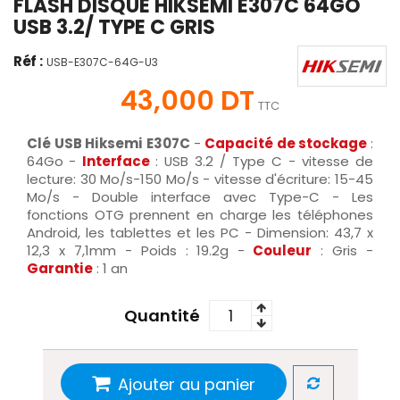
FLASH DISQUE HIKSEMI E307C 64GO
USB 3.2/ TYPE C GRIS
Réf :
USB-E307C-64G-U3
43,000 DT
TTC
Clé USB​ Hiksemi E307C
-
Capacité de stockage
:
64Go
-
Interface
:
USB 3.2 / Type C - vitesse de
lecture: 30 Mo/s-150 Mo/s - vitesse d'écriture: 15-45
Mo/s - Double interface avec Type-C - Les
fonctions OTG prennent en charge les téléphones
Android, les tablettes et les PC - Dimension: 43,7 x
12,3 x 7,1mm - Poids : 19.2g -
Couleur
: Gris -
Garantie
: 1 an
Quantité
Ajouter au panier