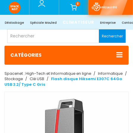
0
SPÉCIALE ÉTÉ
CLIMATISEUR
Déstockage
Spéciale Mouled
Entreprise
Contac
Rechercher
CATÉGORIES
Spacenet : High-Tech et Informatique en ligne
Informatique
Stockage
Clé USB
Flash disque Hiksemi E307C 64Go
USB 3.2/ Type C Gris