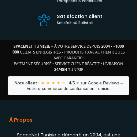
Entreprises & Particuliers
Satisfaction client
Satisfait où Satisfait
SPACENET TUNISIE
– À VOTRE SERVICE DEPUIS
2004
•
+
1000
000
CLIENTS ENREGISTRÉS
•
PRODUITS 100% AUTHENTIQUES
AVEC GARANTIE
•
PAIEMENT SÉCURISÉ
•
SERVICE CLIENT RÉACTIF
•
LIVRAISON
24/48H
TUNISIE
Note client :
★ ★ ★ ★ ☆
4/5 ⭐ sur Google Reviews –
Votre e-commerce de confiance en Tunisie.
À Propos
SpaceNet Tunisie a démarré en 2004, est une