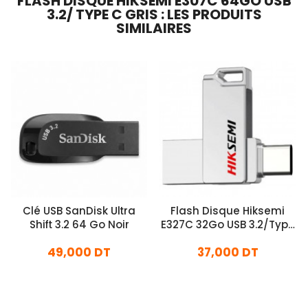
FLASH DISQUE HIKSEMI E307C 64GO USB
3.2/ TYPE C GRIS : LES PRODUITS
SIMILAIRES
Clé USB SanDisk Ultra
Flash Disque​ Hiksemi
Shift 3.2 64 Go Noir
E327C 32Go USB 3.2/Type
C Gris
49,000 DT
37,000 DT
En stock
En stock