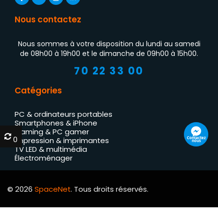
Nous contactez
Nous sommes à votre disposition du lundi au samedi
de 08h00 à 19h00 et le dimanche de 09h00 à 15h00.
70 22 33 00
Catégories
PC & ordinateurs portables
Smartphones & iPhone
Gaming & PC gamer
0
0
Contactez
Impression & imprimantes
nous
TV LED & multimédia
Électroménager
© 2026
SpaceNet
. Tous droits réservés.