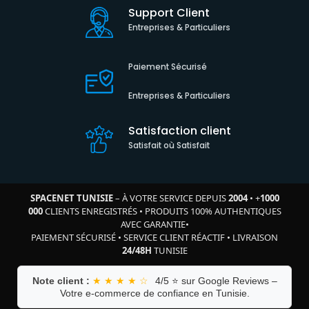
Support Client
Entreprises & Particuliers
Paiement Sécurisé
Entreprises & Particuliers
Satisfaction client
Satisfait où Satisfait
SPACENET TUNISIE
– À VOTRE SERVICE DEPUIS
2004
•
+
1000
000
CLIENTS ENREGISTRÉS
•
PRODUITS 100% AUTHENTIQUES
AVEC GARANTIE
•
PAIEMENT SÉCURISÉ
•
SERVICE CLIENT RÉACTIF
•
LIVRAISON
24/48H
TUNISIE
Note client :
★ ★ ★ ★ ☆
4/5 ⭐ sur Google Reviews –
Votre e-commerce de confiance en Tunisie.