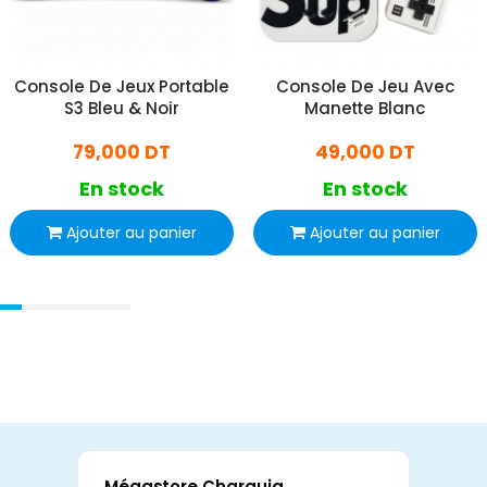
Console De Jeux Portable
Console De Jeu Avec
S3 Bleu & Noir
Manette Blanc
79,000 DT
49,000 DT
En stock
En stock
Ajouter au panier
Ajouter au panier
Mégastore Charguia
Mag