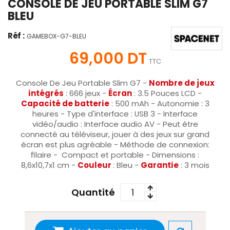
CONSOLE DE JEU PORTABLE SLIM G7
BLEU
Réf :
GAMEBOX-G7-BLEU
69,000 DT
TTC
Console De Jeu Portable Slim G7 -
Nombre de jeux
intégrés
: 666 jeux -
Écran
: 3.5 Pouces LCD -
Capacité de batterie
: 500 mAh - Autonomie : 3
heures - Type d'interface : USB 3 - Interface
vidéo/audio : Interface audio AV - P
eut être
connecté au téléviseur, jouer à des jeux sur grand
écran est plus agréable
- Méthode de connexion:
filaire -
Compact et portable - Dimensions :
8,6x10,7x1 cm
-
Couleur
: Bleu -
Garantie
: 3 mois
Quantité