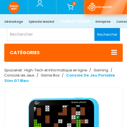
0
SPÉCIALE ÉTÉ
CLIMATISEUR
Déstockage
Spéciale Mouled
Entreprise
Contac
Rechercher
CATÉGORIES
Spacenet : High-Tech et Informatique en ligne
Gaming
Console de Jeux
Game Box
Console De Jeu Portable
Slim G7 Bleu