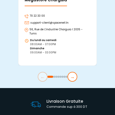
70 22 33 00
7
support-client@spacenet.tn
s
56, Rue de L'industrie Charguia I 2035 -
25
Tunis
Tu
Du lundi au samedi
D
08:00AM - 07:00PM
0
Dimanche
D
09:00AM - 03:00PM
0
←
→
Livraison Gratuite
Commande sup à 300 DT