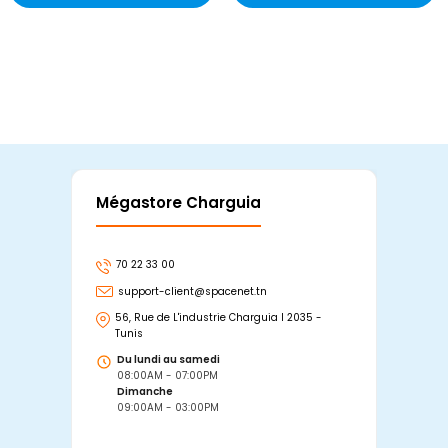
Mégastore Charguia
Mag
70 22 33 00
7
support-client@spacenet.tn
s
56, Rue de L'industrie Charguia I 2035 -
25
Tunis
Tu
Du lundi au samedi
D
08:00AM - 07:00PM
0
Dimanche
D
09:00AM - 03:00PM
0