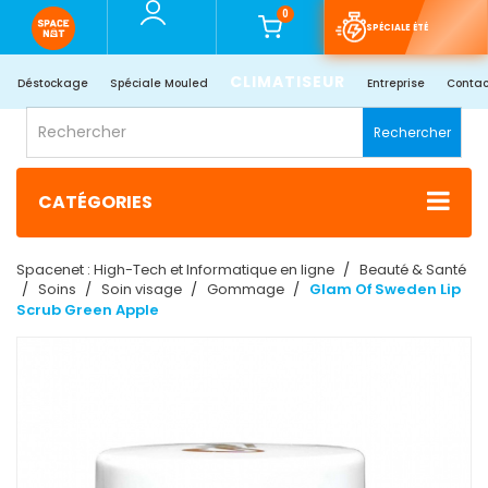
0
SPÉCIALE ÉTÉ
CLIMATISEUR
Déstockage
Spéciale Mouled
Entreprise
Contac
Rechercher
CATÉGORIES
Spacenet : High-Tech et Informatique en ligne
Beauté & Santé
Soins
Soin visage
Gommage
Glam Of Sweden Lip
Scrub Green Apple