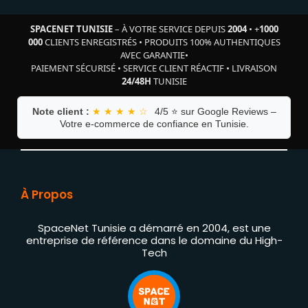
SPACENET TUNISIE
– À VOTRE SERVICE DEPUIS
2004
•
+
1000
000
CLIENTS ENREGISTRÉS
•
PRODUITS 100% AUTHENTIQUES
AVEC GARANTIE
•
PAIEMENT SÉCURISÉ
•
SERVICE CLIENT RÉACTIF
•
LIVRAISON
24/48H
TUNISIE
Note client :
★ ★ ★ ★ ☆
4/5 ⭐ sur Google Reviews –
Votre e-commerce de confiance en Tunisie.
À Propos
SpaceNet Tunisie a démarré en 2004, est une
entreprise de référence dans le domaine du High-
Tech