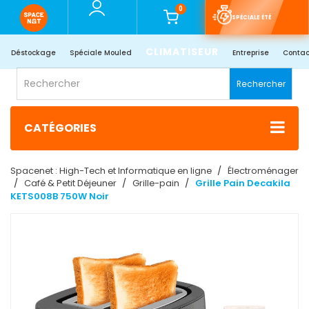
0
SPÉCIALE ÉTÉ
CLIMATISEUR
Déstockage
Spéciale Mouled
Entreprise
Contac
Rechercher
CATÉGORIES
Spacenet : High-Tech et Informatique en ligne
Électroménager
Café & Petit Déjeuner
Grille-pain
Grille Pain Decakila
KETS008B 750W Noir