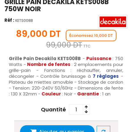
GRILLE PAIN DECAKILA KETS008B
750W NOIR
Réf :
KETS008B
89,000 DT
Économisez 10,000 DT
99,000 DT
TTC
Grille Pain Decakila KETS008B
-
Puissance
: 750
Watts -
Nombre de fentes
: 2 emplacements pour
grille-pain - Fonctions : réchauffer, annuler,
décongeler - Contrôle brunissage à
7 réglages
-
Plateau de miettes amovible - Stockage de cordon
- Tension: 220-240V 50/60Hz - Dimensions de fente
: 130 X 32mm -
Couleur
: Noir -
Garantie
: 1 an
Quantité
Ajouter au panier