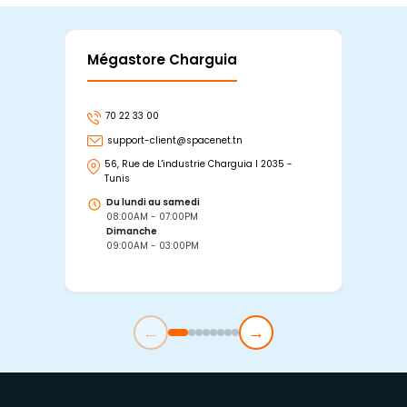
Mégastore Charguia
Mag
70 22 33 00
7
support-client@spacenet.tn
s
56, Rue de L'industrie Charguia I 2035 -
25
Tunis
Tu
Du lundi au samedi
D
08:00AM - 07:00PM
0
Dimanche
D
09:00AM - 03:00PM
0
←
→