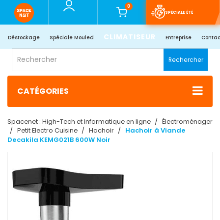
0
SPÉCIALE ÉTÉ
CLIMATISEUR
Déstockage
Spéciale Mouled
Entreprise
Contac
Rechercher
CATÉGORIES
Spacenet : High-Tech et Informatique en ligne
Électroménager
Petit Electro Cuisine
Hachoir
Hachoir à Viande
Decakila KEMG021B 600W Noir