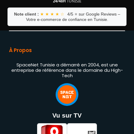
24/48H
TUNISIE
Note client :
★ ★ ★ ★ ☆
4/5 ⭐ sur Google Reviews –
Votre e-commerce de confiance en Tunisie.
À Propos
SpaceNet Tunisie a démarré en 2004, est une
entreprise de référence dans le domaine du High-
Tech
Vu sur TV