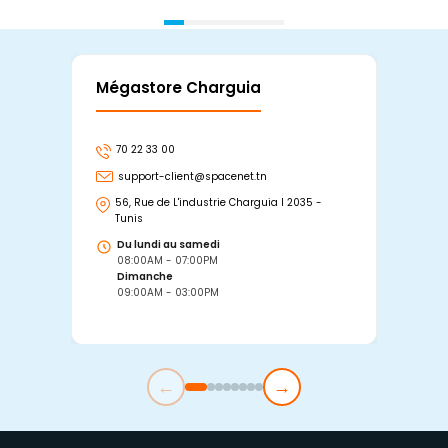
Mégastore Charguia
Mag
70 22 33 00
7
support-client@spacenet.tn
s
56, Rue de L'industrie Charguia I 2035 -
25
Tunis
Tu
Du lundi au samedi
D
08:00AM - 07:00PM
0
Dimanche
D
09:00AM - 03:00PM
0
←
→