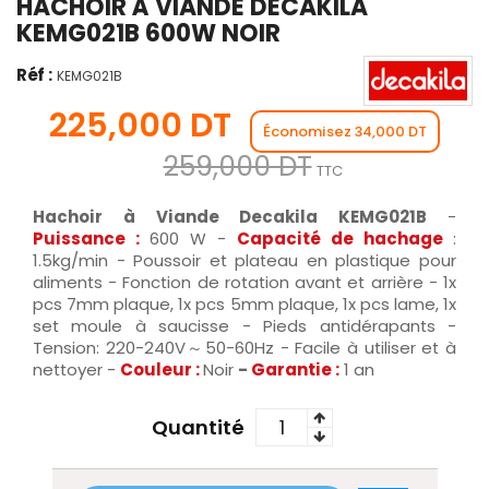
HACHOIR À VIANDE DECAKILA
KEMG021B 600W NOIR
Réf :
KEMG021B
225,000 DT
Économisez 34,000 DT
259,000 DT
TTC
Hachoir à Viande Decakila KEMG021B
-
Puissance :
600 W -
Capacité
de hachage
:
1.5kg/min - Poussoir et plateau en plastique pour
aliments - Fonction de rotation avant et arrière - 1x
pcs 7mm plaque, 1x pcs 5mm plaque, 1x pcs lame, 1x
set moule à saucisse - Pieds antidérapants -
Tension: 220-240V～50-60Hz - Facile à utiliser et à
nettoyer -
Couleur :
Noir
-
Garantie :
1 an
Quantité