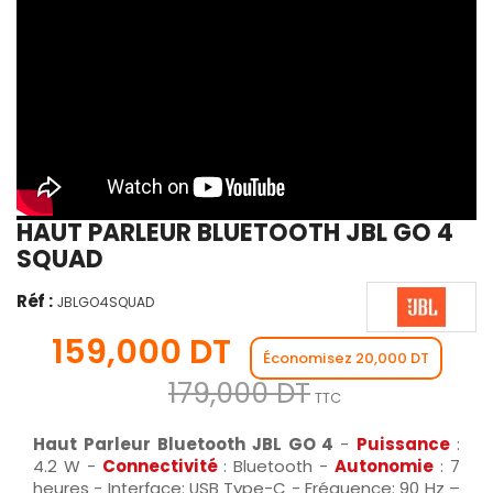
HAUT PARLEUR BLUETOOTH JBL GO 4
SQUAD
Réf :
JBLGO4SQUAD
159,000 DT
Économisez 20,000 DT
179,000 DT
TTC
Haut Parleur Bluetooth JBL GO 4
-
Puissance
:
4.2 W -
Connectivité
: Bluetooth
-
Autonomie
: 7
heures
- Interface: USB Type-C - Fréquence: 90 Hz –