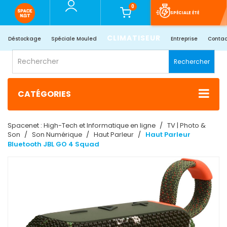
0
SPÉCIALE ÉTÉ
CLIMATISEUR
Déstockage
Spéciale Mouled
Entreprise
Contac
Rechercher
CATÉGORIES
Spacenet : High-Tech et Informatique en ligne
TV | Photo &
Son
Son Numérique
Haut Parleur
Haut Parleur
Bluetooth JBL GO 4 Squad