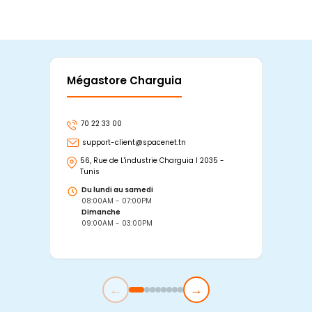
Mégastore Charguia
Mag
70 22 33 00
7
support-client@spacenet.tn
s
56, Rue de L'industrie Charguia I 2035 -
25
Tunis
Tu
Du lundi au samedi
D
08:00AM - 07:00PM
0
Dimanche
D
09:00AM - 03:00PM
0
←
→