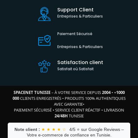
Support Client
Entreprises & Particuliers
Paiement Sécurisé
Entreprises & Particuliers
Satisfaction client
Satisfait où Satisfait
SPACENET TUNISIE
– À VOTRE SERVICE DEPUIS
2004
•
+
1000
000
CLIENTS ENREGISTRÉS
•
PRODUITS 100% AUTHENTIQUES
AVEC GARANTIE
•
PAIEMENT SÉCURISÉ
•
SERVICE CLIENT RÉACTIF
•
LIVRAISON
24/48H
TUNISIE
Note client :
★ ★ ★ ★ ☆
4/5 ⭐ sur Google Reviews –
Votre e-commerce de confiance en Tunisie.