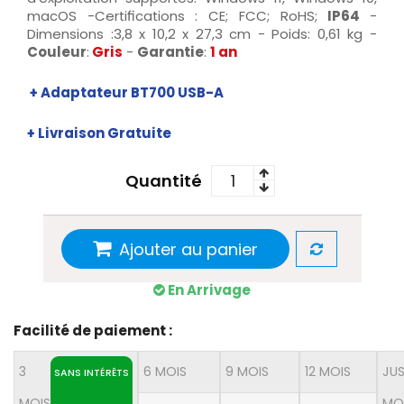
macOS -Certifications : CE; FCC; RoHS;
IP64
-
Dimensions :3,8 x 10,2 x 27,3 cm - Poids: 0,61 kg -
Couleur
:
Gris
-
Garantie
:
1 an
+ Adaptateur BT700 USB-A
+ Livraison Gratuite
Quantité
Ajouter au panier
En Arrivage
Facilité de paiement :
3
6 MOIS
9 MOIS
12 MOIS
JUS
SANS INTÉRÊTS
MOIS
MO