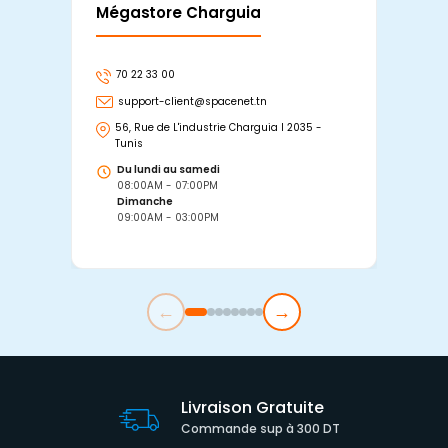
Mégastore Charguia
Mag
70 22 33 00
7
support-client@spacenet.tn
s
56, Rue de L'industrie Charguia I 2035 -
25
Tunis
Tu
Du lundi au samedi
D
08:00AM - 07:00PM
0
Dimanche
D
09:00AM - 03:00PM
0
←
→
Livraison Gratuite
Commande sup à 300 DT