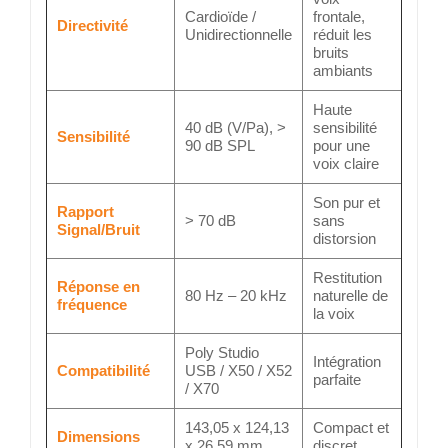
Cardioïde /
frontale,
Directivité
Unidirectionnelle
réduit les
bruits
ambiants
Haute
40 dB (V/Pa), >
sensibilité
Sensibilité
90 dB SPL
pour une
voix claire
Son pur et
Rapport
> 70 dB
sans
Signal/Bruit
distorsion
Restitution
Réponse en
80 Hz – 20 kHz
naturelle de
fréquence
la voix
Poly Studio
Intégration
Compatibilité
USB / X50 / X52
parfaite
/ X70
143,05 x 124,13
Compact et
Dimensions
x 26,59 mm
discret