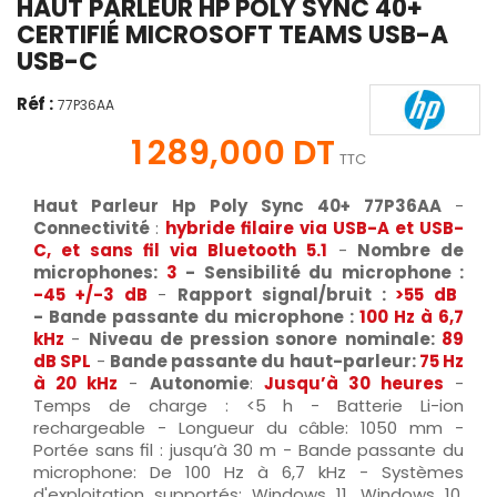
HAUT PARLEUR HP POLY SYNC 40+
CERTIFIÉ MICROSOFT TEAMS USB-A
USB-C
Réf :
77P36AA
1 289,000 DT
TTC
Haut Parleur Hp Poly Sync 40+ 77P36AA
-
Connectivité
:
hybride filaire via USB-A et USB-
C, et sans fil via Bluetooth 5.1
-
Nombre de
microphones:
3
-
Sensibilité du microphone :
-45 +/-3 dB
-
Rapport signal/bruit :
>55 dB
-
Bande passante du microphone :
100 Hz à 6,7
kHz
-
Niveau de pression sonore nominale:
89
dB SPL
-
Bande passante du haut-parleur:
75 Hz
à 20 kHz
-
Autonomie
:
Jusqu’à 30
heures
-
Temps de charge : <5 h - Batterie Li-ion
rechargeable - Longueur du câble: 1050 mm -
Portée sans fil : jusqu’à 30 m - Bande passante du
microphone: De 100 Hz à 6,7 kHz - Systèmes
d'exploitation supportés: Windows 11, Windows 10,