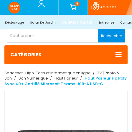
0
SPÉCIALE ÉTÉ
CLIMATISEUR
Déstockage
Salon De Jardin
Entreprise
Contac
Rechercher
CATÉGORIES
Spacenet : High-Tech et Informatique en ligne
TV | Photo &
Son
Son Numérique
Haut Parleur
Haut Parleur Hp Poly
Sync 40+ Certifié Microsoft Teams USB-A USB-C