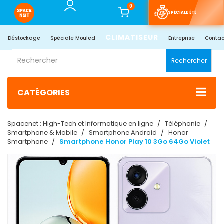
0
SPÉCIALE ÉTÉ
CLIMATISEUR
Déstockage
Spéciale Mouled
Entreprise
Contac
Rechercher
CATÉGORIES
Spacenet : High-Tech et Informatique en ligne
Téléphonie
Smartphone & Mobile
Smartphone Android
Honor
Smartphone
Smartphone Honor Play 10 3Go 64Go Violet