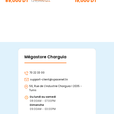
89,000 DT
19,000 DT
129,000 DT
En stock
En stock
Ajouter Au Panier
Ajouter Au Panier
Mégastore Charguia
Mag
70 22 33 00
7
support-client@spacenet.tn
s
56, Rue de L'industrie Charguia I 2035 -
25
Tunis
Tu
Du lundi au samedi
D
08:00AM - 07:00PM
0
Dimanche
D
09:00AM - 03:00PM
0