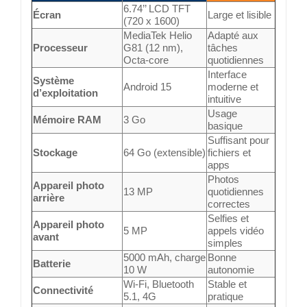
6.74’’ LCD TFT
Écran
Large et lisible
(720 x 1600)
MediaTek Helio
Adapté aux
Processeur
G81 (12 nm),
tâches
Octa-core
quotidiennes
Interface
Système
Android 15
moderne et
d’exploitation
intuitive
Usage
Mémoire RAM
3 Go
basique
Suffisant pour
Stockage
64 Go (extensible)
fichiers et
apps
Photos
Appareil photo
13 MP
quotidiennes
arrière
correctes
Selfies et
Appareil photo
5 MP
appels vidéo
avant
simples
5000 mAh, charge
Bonne
Batterie
10 W
autonomie
Wi-Fi, Bluetooth
Stable et
Connectivité
5.1, 4G
pratique