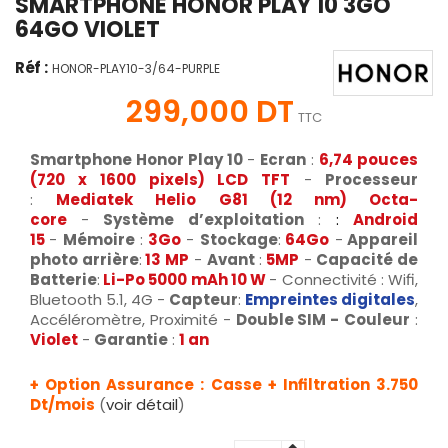
SMARTPHONE HONOR PLAY 10 3GO
64GO VIOLET
Réf :
HONOR-PLAY10-3/64-PURPLE
299,000 DT
TTC
Smartphone Honor Play 10
-
Ecran
:
6,74 pouces
(720 x 1600 pixels) LCD TFT
-
Processeur
:
Mediatek Helio G81 (12 nm)
Octa-
core
-
Système d’exploitation
:
:
Android
15
-
Mémoire
:
3Go
-
Stockage
:
64Go
-
Appareil
photo arrière
:
13
MP
-
Avant
:
5MP
-
Capacité de
Batterie
:
Li-Po 5000 mAh 10 W
- Connectivité : Wifi,
Bluetooth 5.1, 4G -
Capteur
:
Empreintes digitales
,
Accéléromètre, Proximité -
Double SIM -
Couleur
:
Violet
-
Garantie
:
1 an
+ Option Assurance : Casse + Infiltration 3.750
Dt/mois
(
voir détail
)