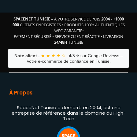
SPACENET TUNISIE
– À VOTRE SERVICE DEPUIS
2004
•
+
1000
000
CLIENTS ENREGISTRÉS
•
PRODUITS 100% AUTHENTIQUES
AVEC GARANTIE
•
PAIEMENT SÉCURISÉ
•
SERVICE CLIENT RÉACTIF
•
LIVRAISON
24/48H
TUNISIE
Note client :
★ ★ ★ ★ ☆
4/5 ⭐ sur Google Reviews –
Votre e-commerce de confiance en Tunisie.
À Propos
SpaceNet Tunisie a démarré en 2004, est une
entreprise de référence dans le domaine du High-
Tech