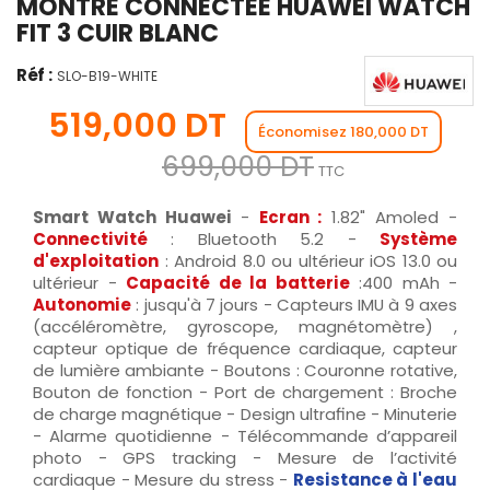
MONTRE CONNECTÉE HUAWEI WATCH
FIT 3 CUIR BLANC
Réf :
SLO-B19-WHITE
519,000 DT
Économisez 180,000 DT
699,000 DT
TTC
Smart Watch Huawei
-
Ecran :
1.82" Amoled -
Connectivité
: Bluetooth 5.2 -
Système
d'exploitation
: Android 8.0 ou ultérieur iOS 13.0 ou
ultérieur -
Capacité de la batterie
:400 mAh -
Autonomie
: jusqu'à 7 jours - Capteurs IMU à 9 axes
(accéléromètre, gyroscope, magnétomètre) ,
capteur optique de fréquence cardiaque, capteur
de lumière ambiante - Boutons : Couronne rotative,
Bouton de fonction - Port de chargement : Broche
de charge magnétique - Design ultrafine - Minuterie
- Alarme quotidienne - Télécommande d’appareil
photo - GPS tracking - Mesure de l’activité
cardiaque - Mesure du stress -
Resistance à l'eau