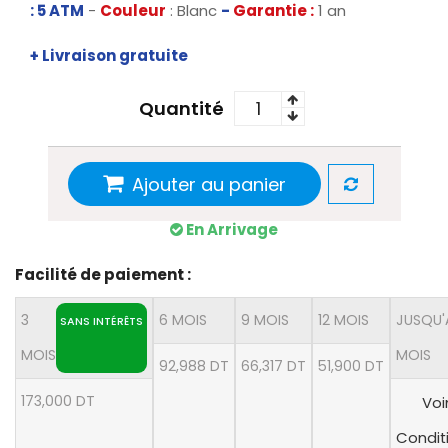
: 5 ATM
-
Couleur
: Blanc
-
Garantie :
1 an
+ Livraison gratuite
Quantité
Ajouter au panier
En Arrivage
Facilité de paiement :
3
6 MOIS
9 MOIS
12 MOIS
JUSQU'
SANS INTÉRÊTS
MOIS
MOIS
92,988 DT
66,317 DT
51,900 DT
173,000 DT
Voi
Condit