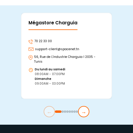
Mégastore Charguia
Mag
70 22 33 00
7
support-client@spacenet.tn
s
56, Rue de L'industrie Charguia I 2035 -
25
Tunis
Tu
Du lundi au samedi
D
08:00AM - 07:00PM
0
Dimanche
D
09:00AM - 03:00PM
0
←
→