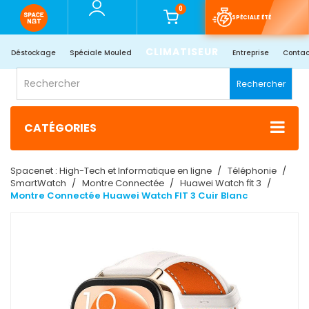
0
SPÉCIALE ÉTÉ
CLIMATISEUR
Déstockage
Spéciale Mouled
Entreprise
Contac
Rechercher
CATÉGORIES
Spacenet : High-Tech et Informatique en ligne
Téléphonie
SmartWatch
Montre Connectée
Huawei Watch fit 3
Montre Connectée Huawei Watch FIT 3 Cuir Blanc