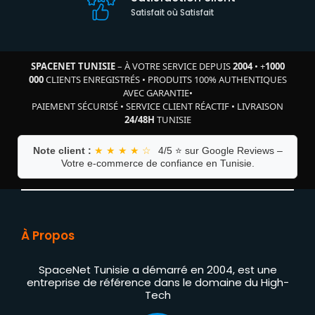
Satisfait où Satisfait
SPACENET TUNISIE
– À VOTRE SERVICE DEPUIS
2004
•
+
1000
000
CLIENTS ENREGISTRÉS
•
PRODUITS 100% AUTHENTIQUES
AVEC GARANTIE
•
PAIEMENT SÉCURISÉ
•
SERVICE CLIENT RÉACTIF
•
LIVRAISON
24/48H
TUNISIE
Note client :
★ ★ ★ ★ ☆
4/5 ⭐ sur Google Reviews –
Votre e-commerce de confiance en Tunisie.
À Propos
SpaceNet Tunisie a démarré en 2004, est une
entreprise de référence dans le domaine du High-
Tech