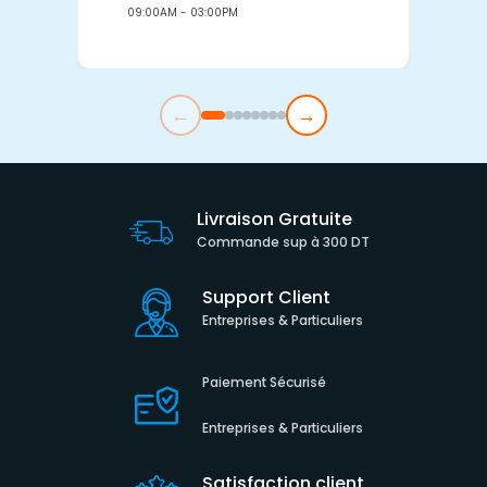
09:00AM - 03:00PM
0
←
→
Livraison Gratuite
Commande sup à 300 DT
Support Client
Entreprises & Particuliers
Paiement Sécurisé
Entreprises & Particuliers
Satisfaction client