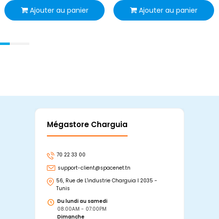
Ajouter au panier
Ajouter au panier
Mégastore Charguia
Mag
70 22 33 00
7
support-client@spacenet.tn
s
56, Rue de L'industrie Charguia I 2035 -
25
Tunis
Tu
Du lundi au samedi
D
08:00AM - 07:00PM
0
Dimanche
D