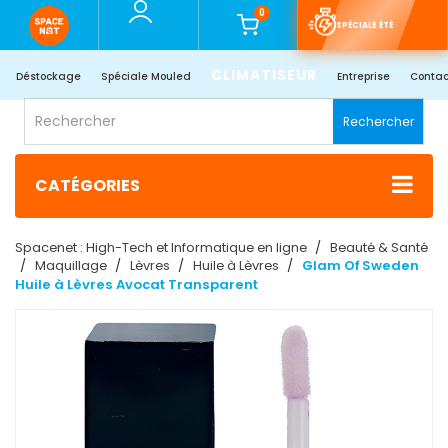
0
SPÉCIALE ÉTÉ
CLIMATISEUR
Déstockage
Spéciale Mouled
Entreprise
Contac
Rechercher
CATÉGORIES
Spacenet : High-Tech et Informatique en ligne
Beauté & Santé
Maquillage
Lèvres
Huile à Lèvres
Glam Of Sweden
Huile à Lèvres Avocat Transparent