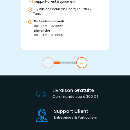
support-client@spacenet.tn
s
56, Rue de L'industrie Charguia I 2035 -
25
Tunis
Tu
Du lundi au samedi
D
08:00AM - 07:00PM
0
Dimanche
D
09:00AM - 03:00PM
0
←
→
Livraison Gratuite
Commande sup à 300 DT
Support Client
Entreprises & Particuliers