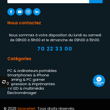
Nous contactez
Nous sommes à votre disposition du lundi au samedi
de 08h00 à 19h00 et le dimanche de 09h00 à 15h00.
70 22 33 00
Catégories
PC & ordinateurs portables
Smartphones & iPhone
Gaming & PC gamer
0
0
Contactez
Impression & imprimantes
nous
TV LED & multimédia
Électroménager
© 2026
SpaceNet
. Tous droits réservés.