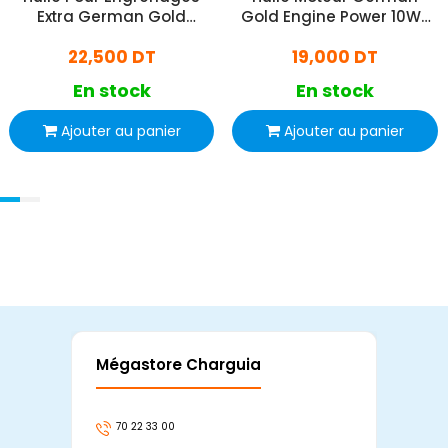
Extra German Gold
Gold Engine Power 10W-
75W80 1L
40 1L
22,500 DT
19,000 DT
En stock
En stock
Ajouter au panier
Ajouter au panier
Mégastore Charguia
Mag
70 22 33 00
7