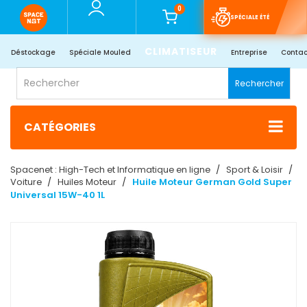
0
SPÉCIALE ÉTÉ
CLIMATISEUR
Déstockage
Spéciale Mouled
Entreprise
Contac
Rechercher
CATÉGORIES
Spacenet : High-Tech et Informatique en ligne
Sport & Loisir
Voiture
Huiles Moteur
Huile Moteur German Gold Super
Universal 15W-40 1L