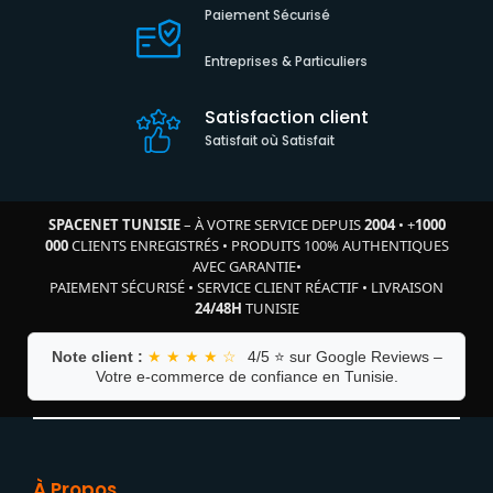
Paiement Sécurisé
Entreprises & Particuliers
Satisfaction client
Satisfait où Satisfait
SPACENET TUNISIE
– À VOTRE SERVICE DEPUIS
2004
•
+
1000
000
CLIENTS ENREGISTRÉS
•
PRODUITS 100% AUTHENTIQUES
AVEC GARANTIE
•
PAIEMENT SÉCURISÉ
•
SERVICE CLIENT RÉACTIF
•
LIVRAISON
24/48H
TUNISIE
Note client :
★ ★ ★ ★ ☆
4/5 ⭐ sur Google Reviews –
Votre e-commerce de confiance en Tunisie.
À Propos