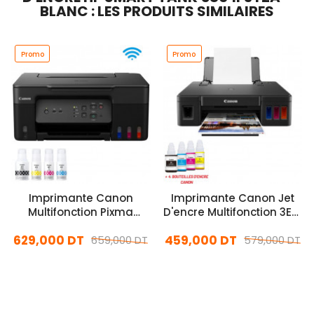
BLANC : LES PRODUITS SIMILAIRES
Promo
Promo
Imprimante Canon
Imprimante Canon Jet
Multifonction Pixma
D'encre Multifonction 3En1
G3430 Jet d'Encre
G2410 Couleur Noir
629,000 DT
459,000 DT
Couleurs Wifi
659,000 DT
579,000 DT
En stock
En stock
Ajouter Au Panier
Ajouter Au Panier