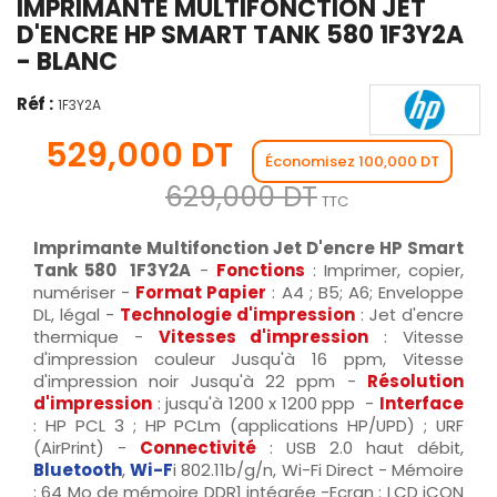
IMPRIMANTE MULTIFONCTION JET
D'ENCRE HP SMART TANK 580 1F3Y2A
- BLANC
Réf :
1F3Y2A
529,000 DT
Économisez 100,000 DT
629,000 DT
TTC
Imprimante Multifonction Jet D'encre HP Smart
Tank 580 1F3Y2A
-
Fonctions
: Imprimer, copier,
numériser -
Format Papier
: A4 ; B5; A6; Enveloppe
DL, légal -
Technologie d'impression
: Jet d'encre
thermique -
Vitesses d'impression
: Vitesse
d'impression couleur Jusqu'à 16 ppm, Vitesse
d'impression noir Jusqu'à 22 ppm -
Résolution
d'impression
: jusqu'à 1200 x 1200 ppp -
Interface
: HP PCL 3 ; HP PCLm (applications HP/UPD) ; URF
(AirPrint) -
Connectivité
: USB 2.0 haut débit,
Bluetooth
,
Wi-F
i 802.11b/g/n, Wi-Fi Direct - Mémoire
: 64 Mo de mémoire DDR1 intégrée -Ecran : LCD iCON