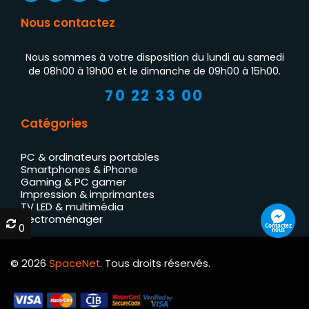
Nous contactez
Nous sommes à votre disposition du lundi au samedi
de 08h00 à 19h00 et le dimanche de 09h00 à 15h00.
70 22 33 00
Catégories
PC & ordinateurs portables
Smartphones & iPhone
Gaming & PC gamer
Impression & imprimantes
TV LED & multimédia
Électroménager
0
0
Contactez
nous
© 2026
SpaceNet
. Tous droits réservés.