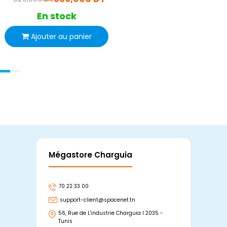
En stock
Ajouter au panier
Mégastore Charguia
Mag
70 22 33 00
7
support-client@spacenet.tn
s
56, Rue de L'industrie Charguia I 2035 -
25
Tunis
Tu