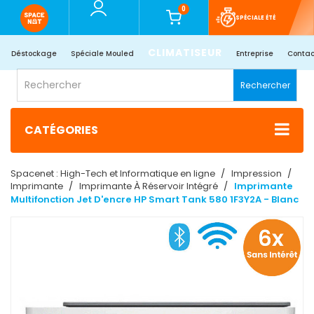
0
SPÉCIALE ÉTÉ
CLIMATISEUR
Déstockage
Spéciale Mouled
Entreprise
Contac
Rechercher
CATÉGORIES
Spacenet : High-Tech et Informatique en ligne
Impression
Imprimante
Imprimante À Réservoir Intégré
Imprimante
Multifonction Jet D'encre HP Smart Tank 580 1F3Y2A - Blanc