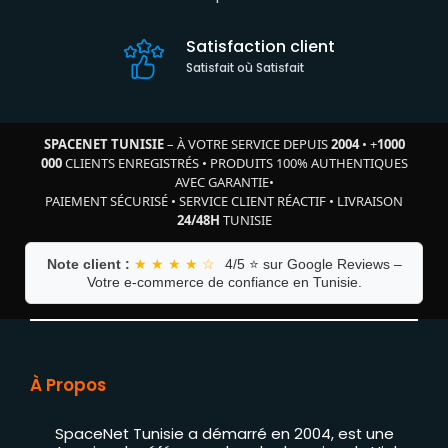
Satisfaction client
Satisfait où Satisfait
SPACENET TUNISIE
– À VOTRE SERVICE DEPUIS
2004
•
+
1000
000
CLIENTS ENREGISTRÉS
•
PRODUITS 100% AUTHENTIQUES
AVEC GARANTIE
•
PAIEMENT SÉCURISÉ
•
SERVICE CLIENT RÉACTIF
•
LIVRAISON
24/48H
TUNISIE
Note client :
★ ★ ★ ★ ☆
4/5 ⭐ sur Google Reviews –
Votre e-commerce de confiance en Tunisie.
À Propos
SpaceNet Tunisie a démarré en 2004, est une