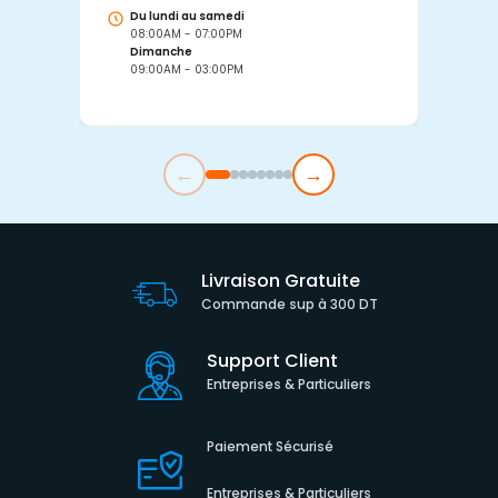
Du lundi au samedi
D
08:00AM - 07:00PM
0
Dimanche
D
09:00AM - 03:00PM
0
←
→
Livraison Gratuite
Commande sup à 300 DT
Support Client
Entreprises & Particuliers
Paiement Sécurisé
Entreprises & Particuliers