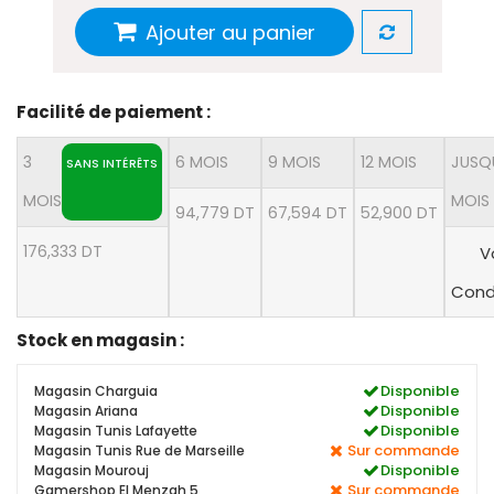
Ajouter au panier
Facilité de paiement :
3
6 MOIS
9 MOIS
12 MOIS
JUSQ
SANS INTÉRÊTS
MOIS
MOIS
94,779 DT
67,594 DT
52,900 DT
176,333 DT
V
Cond
Stock en magasin :
Disponible
Magasin Charguia
Disponible
Magasin Ariana
Disponible
Magasin Tunis Lafayette
Sur commande
Magasin Tunis Rue de Marseille
Disponible
Magasin Mourouj
Sur commande
Gamershop El Menzah 5