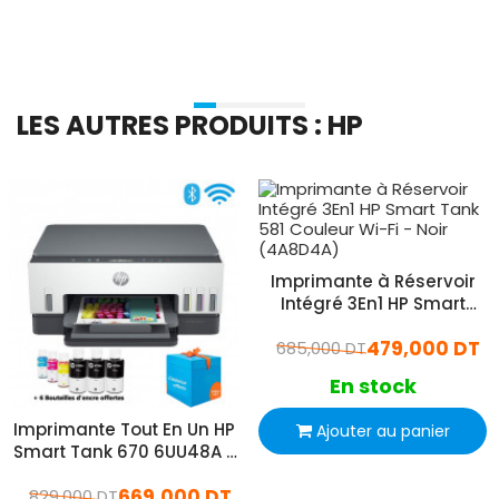
LES AUTRES PRODUITS : HP
Imprimante à Réservoir
Intégré 3En1 HP Smart
Tank 581 Couleur Wi-Fi -
479,000 DT
685,000 DT
Noir (4A8D4A)
En stock
Imprimante Tout En Un HP
Ajouter au panier
Smart Tank 670 6UU48A -
Gris
669,000 DT
829,000 DT