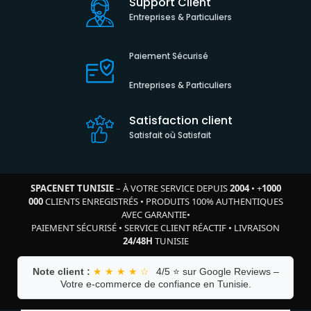
Support Client
Entreprises & Particuliers
Paiement Sécurisé
Entreprises & Particuliers
Satisfaction client
Satisfait où Satisfait
SPACENET TUNISIE
– À VOTRE SERVICE DEPUIS
2004
•
+
1000
000
CLIENTS ENREGISTRÉS
•
PRODUITS 100% AUTHENTIQUES
AVEC GARANTIE
•
PAIEMENT SÉCURISÉ
•
SERVICE CLIENT RÉACTIF
•
LIVRAISON
24/48H
TUNISIE
Note client :
★ ★ ★ ★ ☆
4/5 ⭐ sur Google Reviews –
Votre e-commerce de confiance en Tunisie.