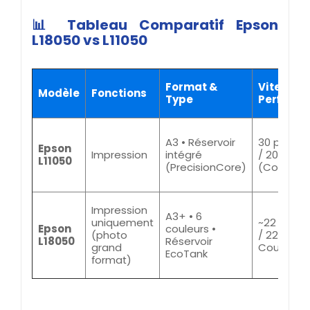
📊 Tableau Comparatif Epson
L18050 vs L11050
Format &
Vitesse /
Modèle
Fonctions
Type
Perform
A3 • Réservoir
30 ppm (N
Epson
Impression
intégré
/ 20 ppm
L11050
(PrecisionCore)
(Couleur)
Impression
A3+ • 6
uniquement
~22 ppm 
Epson
couleurs •
(photo
/ 22 ppm
L18050
Réservoir
grand
Couleur
EcoTank
format)