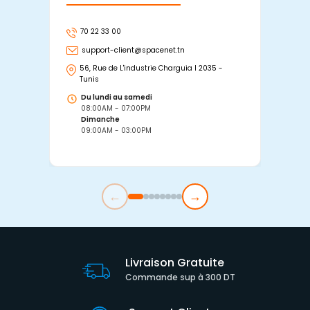
70 22 33 00
7
support-client@spacenet.tn
s
56, Rue de L'industrie Charguia I 2035 -
25
Tunis
Tu
Du lundi au samedi
D
08:00AM - 07:00PM
0
Dimanche
D
09:00AM - 03:00PM
0
←
→
Livraison Gratuite
Commande sup à 300 DT