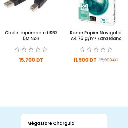
Cable Imprimante USB3
Rame Papier Navigator
5M Noir
A4 75 g/m² Extra Blanc
15,700 DT
11,900 DT
19,000 DT
En stock
En stock
Ajouter Au Panier
Ajouter Au Panier
Mégastore Charguia
Mag