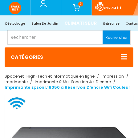
0
SPÉCIALE ÉTÉ
CLIMATISEUR
Déstockage
Salon De Jardin
Entreprise
Contac
Rechercher
CATÉGORIES
Spacenet : High-Tech et Informatique en ligne
Impression
Imprimante
Imprimante & Multifonction Jet D'encre
Imprimante Epson L18050 à Réservoir D'encre Wifi Couleur