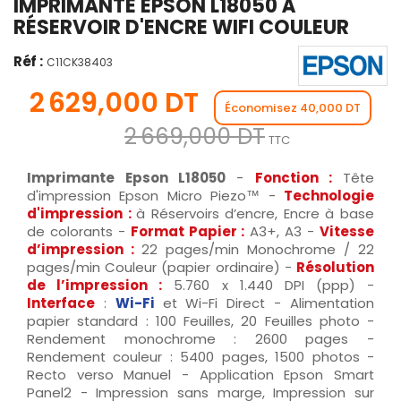
IMPRIMANTE EPSON L18050 À
RÉSERVOIR D'ENCRE WIFI COULEUR
Réf :
C11CK38403
2 629,000 DT
Économisez 40,000 DT
2 669,000 DT
TTC
Imprimante Epson L18050
-
Fonction :
Tête
d'impression Epson Micro Piezo™ -
Technologie
d'impression :
à Réservoirs d’encre, Encre à base
de colorants -
Format Papier :
A3+, A3 -
Vitesse
d’impression :
22 pages/min Monochrome / 22
pages/min Couleur (papier ordinaire) -
Résolution
de l’impression :
5.760 x 1.440 DPI (ppp) -
Interface
:
Wi-Fi
et Wi-Fi Direct - Alimentation
papier standard : 100 Feuilles, 20 Feuilles photo -
Rendement monochrome : 2600 pages -
Rendement couleur : 5400 pages, 1500 photos -
Recto verso Manuel - Application Epson Smart
Panel2 - Impression sans marge, Impression sur