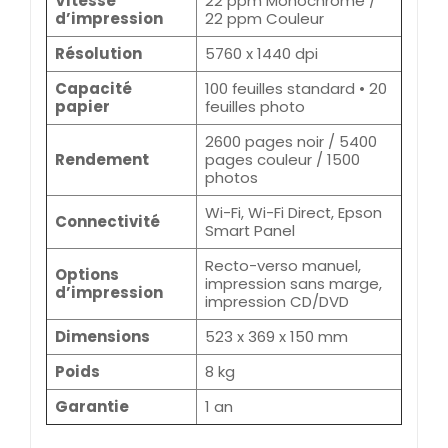
Vitesse
22 ppm Monochrome /
d’impression
22 ppm Couleur
Résolution
5760 x 1440 dpi
Capacité
100 feuilles standard • 20
papier
feuilles photo
2600 pages noir / 5400
Rendement
pages couleur / 1500
photos
Wi-Fi, Wi-Fi Direct, Epson
Connectivité
Smart Panel
Recto-verso manuel,
Options
impression sans marge,
d’impression
impression CD/DVD
Dimensions
523 x 369 x 150 mm
Poids
8 kg
Garantie
1 an