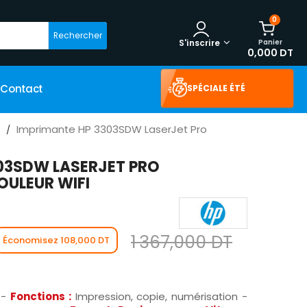
0
Rechercher
Panier
S'inscrire
0,000 DT
Contact
SPÉCIALE ÉTÉ
Imprimante HP 3303SDW LaserJet Pro
03SDW LASERJET PRO
OULEUR WIFI
1 367,000 DT
Économisez 108,000 DT
W
-
Fonctions :
Impression, copie, numérisation -