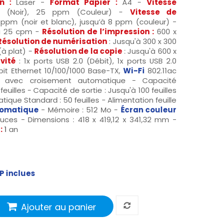
n :
Laser -
Format Papier :
A4 -
Vitesse
(Noir), 25 ppm (Couleur) -
Vitesse de
 ppm (noir et blanc), jusqu’à 8 ppm (couleur) -
à 25 cpm -
Résolution de l’impression :
600 x
Résolution de numérisation
: Jusqu'à 300 x 300
(à plat) -
Résolution de la copie
: Jusqu'à 600 x
vité
: 1x ports USB 2.0 (Débit), 1x ports USB 2.0
abit Ethernet 10/100/1000 Base-TX,
Wi-Fi
802.11ac
t avec croisement automatique - Capacité
feuilles - Capacité de sortie : Jusqu'à 100 feuilles
ique Standard : 50 feuilles - Alimentation feuille
tomatique
- Mémoire : 512 Mo -
Écran couleur
uces - Dimensions : 418 x 419,12 x 341,32 mm -
:
1
an
HP
inclues
Ajouter au panier