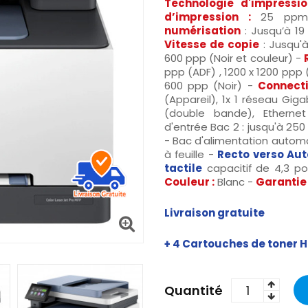
Technologie d'impressio
d’impression :
25 ppm 
numérisation
: Jusqu’à 19
Vitesse de copie
: Jusqu'
600 ppp (Noir et couleur) -
ppp (ADF) , 1200 x 1200 ppp 
600 ppp (Noir) -
Connecti
(Appareil), 1x 1 réseau Gig
(double bande), Etherne
d'entrée Bac 2 : jusqu'à 250 
- Bac d'alimentation automat
à feuille -
Recto verso Au
tactile
capacitif de 4,3 po
Couleur :
Blanc -
Garantie 
Livraison gratuite
+ 4
Cartouches de toner 
Quantité