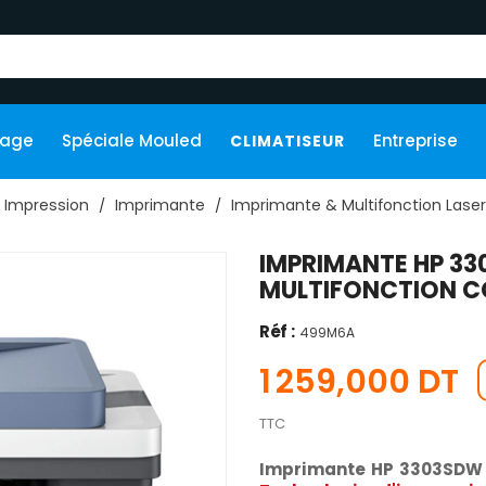
kage
Spéciale Mouled
Entreprise
CLIMATISEUR
Impression
Imprimante
Imprimante & Multifonction Laser
IMPRIMANTE HP 33
MULTIFONCTION C
Réf :
499M6A
1 259,000 DT
TTC
Imprimante HP 3303SD