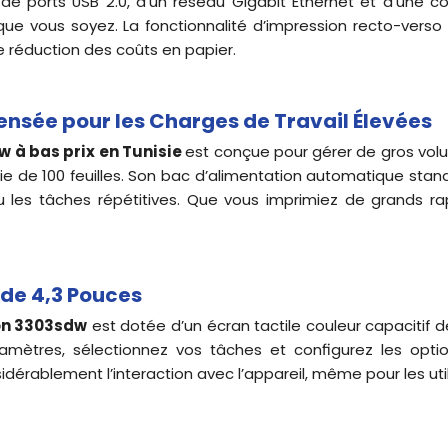
 de ports USB 2.0, d’un réseau Gigabit Ethernet et d’une c
où que vous soyez. La fonctionnalité d’impression recto-verso
e réduction des coûts en papier.
Pensée pour les Charges de Travail Élevées
w à bas prix en Tunisie
est conçue pour gérer de gros volu
ie de 100 feuilles. Son bac d’alimentation automatique standa
u les tâches répétitives. Que vous imprimiez de grands ra
e de 4,3 Pouces
on
3303sdw
est dotée d’un écran tactile couleur capacitif d
aramètres, sélectionnez vos tâches et configurez les opt
idérablement l’interaction avec l’appareil, même pour les uti