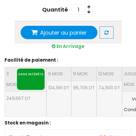
Quantité
Ajouter au panier
En Arrivage
Facilité de paiement :
3
6 MOIS
9 MOIS
12 MOIS
JUSQU
SANS INTÉRÊTS
MOIS
MOIS
134,196 DT
95,706 DT
74,900 DT
249,667 DT
Vo
Condi
Stock en magasin :