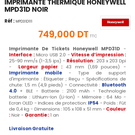
IMPRIMANTE THERMIQUE HONEYWELL
MPD31D NOIR
Réf :
MPD31D111
749,000 DT
TTC
Imprimante De Tickets Honeywell MPD31D
-
Interface :
Micro USB 2.0 -
Vitesse d’impression :
25-90 mm/s (1-3,5 ips) -
Résolution
: 203 x 203 Dpi
-
Largeur papier :
43 mm (1,69 pouces) -
Imprimante mobile
- Type de support
d'imprimante : Étiqueter ; Reçu - Spécifications de
chute: 1,5 m (4,9 pieds) - Connectivité :
Bluetooth
4.0
+ BLE - Batterie : 2100 mAh - Technologie
batterie : Lithium-Ion (Li-Ion) - Mémoire : 64 Mo -
Ecran OLED - Indices de protection:
IP5
4
- Poids : Fût
de 0,4 kg - Dimensions : 105 x 108 x 51 mm -
Couleur
:
Noir -
Garantie :
1 an
Livraison Gratuite