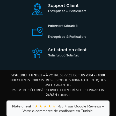
Support Client
Entreprises & Particuliers
Paiement Sécurisé
Entreprises & Particuliers
Satisfaction client
Satisfait où Satisfait
SPACENET TUNISIE
– À VOTRE SERVICE DEPUIS
2004
•
+
1000
000
CLIENTS ENREGISTRÉS
•
PRODUITS 100% AUTHENTIQUES
AVEC GARANTIE
•
PAIEMENT SÉCURISÉ
•
SERVICE CLIENT RÉACTIF
•
LIVRAISON
24/48H
TUNISIE
Note client :
★ ★ ★ ★ ☆
4/5 ⭐ sur Google Reviews –
Votre e-commerce de confiance en Tunisie.