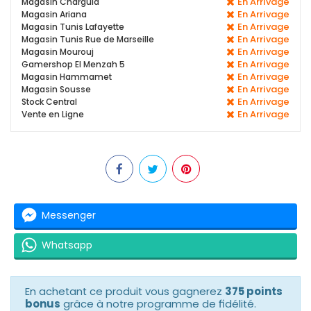
En Arrivage
Magasin Charguia
En Arrivage
Magasin Ariana
En Arrivage
Magasin Tunis Lafayette
En Arrivage
Magasin Tunis Rue de Marseille
En Arrivage
Magasin Mourouj
En Arrivage
Gamershop El Menzah 5
En Arrivage
Magasin Hammamet
En Arrivage
Magasin Sousse
En Arrivage
Stock Central
En Arrivage
Vente en Ligne
Messenger
Whatsapp
En achetant ce produit vous gagnerez
375 points
bonus
grâce à notre programme de fidélité.