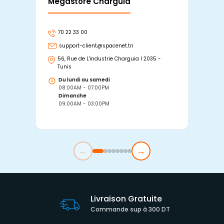
Mégastore Charguia
Mag
70 22 33 00
7
support-client@spacenet.tn
s
56, Rue de L'industrie Charguia I 2035 -
25
Tunis
Tu
Du lundi au samedi
D
08:00AM - 07:00PM
0
Dimanche
D
09:00AM - 03:00PM
0
←
→
Livraison Gratuite
Commande sup à 300 DT