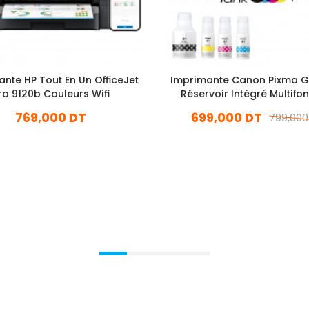
nte HP Tout En Un OfficeJet
Imprimante Canon Pixma 
ro 9120b Couleurs Wifi
Réservoir Intégré Multifo
Couleur Wifi
769,000 DT
699,000 DT
799,000
En stock
En stock
Ajouter Au Panier
Ajouter Au Panier