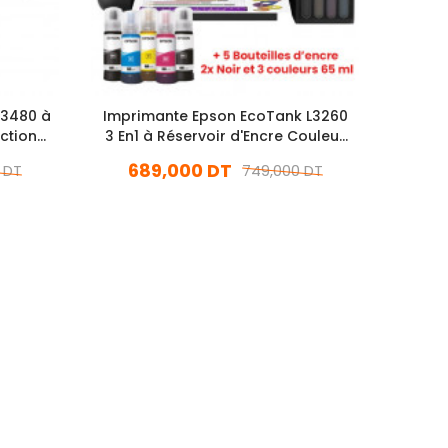
G3480 à
Imprimante Epson EcoTank L3260
Impri
nction
3 En1 à Réservoir d'Encre Couleur
3 En 1
Wifi
689,000 DT
6
 DT
749,000 DT
En stock
Ajouter Au Panier