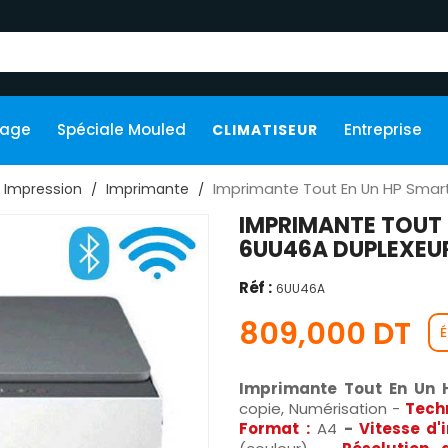
kage
Spéciale Mouled
Entreprise
CLIMATISEUR
Imprimante Tout En Un HP Smart
Impression
Imprimante
IMPRIMANTE TOUT 
6UU46A DUPLEXEUR
Réf :
6UU46A
809,000 DT
É
Imprimante Tout En Un
copie, Numérisation -
Techn
Format
:
A4
-
Vitesse d'