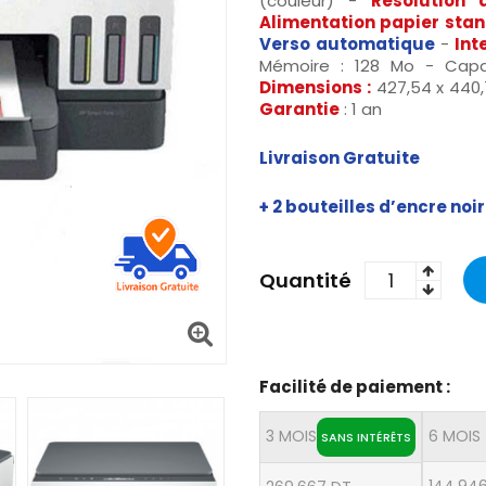
(couleur) -
Résolution 
Alimentation papier stan
Verso
automatique
-
Int
Mémoire : 128 Mo - Capac
Dimensions :
427,54 x 440,
Garantie
: 1 an
Livraison Gratuite
+ 2 bouteilles d’encre noi
Quantité
Facilité de paiement :
3 MOIS
6 MOIS
SANS INTÉRÊTS