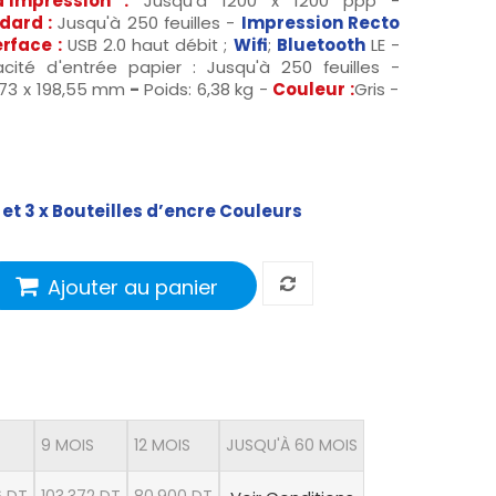
d'impression :
Jusqu'à 1200 x 1200 ppp -
dard :
Jusqu'à 250 feuilles -
I
mpression Recto
erface :
USB 2.0 haut débit ;
Wifi
;
Bluetooth
LE -
ité d'entrée papier : Jusqu'à 250 feuilles -
73 x 198,55 mm
-
Poids: 6,38 kg -
Couleur :
Gris -
r et 3 x Bouteilles d’encre Couleurs
Ajouter au panier
9 MOIS
12 MOIS
JUSQU'À 60 MOIS