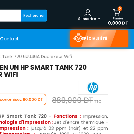
0
Rechercher
Panier
S'inscrire
0,000 DT
Contact
SPÉCIALE ÉTÉ
 Tank 720 6UU46A Duplexeur Wifi
EN UN HP SMART TANK 720
 WIFI
889,000 DT
conomisez 80,000 DT
TTC
 HP Smart Tank 720
-
Fonctions :
Impression,
ologie d'impression :
Jet d'encre thermique -
impression :
jusqu’à 23 ppm (noir) et 22 ppm