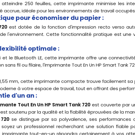
atteindre 250 feuilles, cette imprimante minimise les int
té accrue, idéale pour les environnements de travail occupés o
ique pour économiser du papier :
720
est dotée de la fonction d'impression recto verso au
 de l'environnement. Cette fonctionnalité pratique est une
exibilité optimale :
Fi et le Bluetooth LE, cette imprimante offre une connecti
 sans fil ou filaire, l'Imprimante Tout En Un HP Smart Tank 7
8,55 mm, cette imprimante compacte trouve facilement sa 
oderne à votre espace de travail, tout en offrant des perfo
tie d'un an :
imante Tout En Un HP Smart Tank 720
est couverte par un
 est soutenu par la qualité et la fiabilité éprouvées de la ma
 720
se distingue par sa polyvalence, ses performances d'
yez un professionnel recherchant une solution fiable po
te imprimante tout-en-un répondra certainement à vos atten