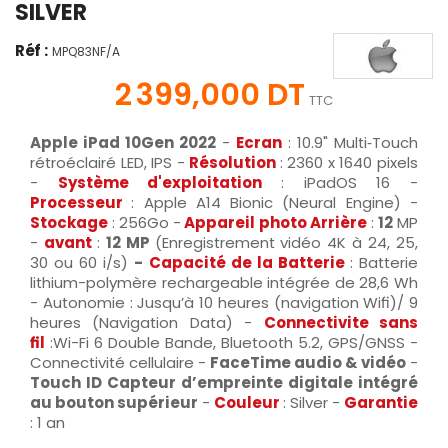
SILVER
Réf :
MPQ83NF/A
2 399,000 DT
TTC
Apple iPad 10Gen 2022
-
Ecran
:
10.9" Multi‑Touch
rétroéclairé LED, IPS -
Résolution
: 2360 x 1640 pixels
-
Système d'exploitation
: iPadOS 16 -
Processeur
: Apple A14 Bionic (Neural Engine) -
Stockage
: 256Go -
Appareil photo Arrière
:
12
MP
-
avant
:
12 MP
(Enregistrement vidéo 4K à 24, 25,
30 ou 60 i/s)
-
Capacité de la Batterie
: Batterie
lithium-polymère rechargeable intégrée de 28,6 Wh
- Autonomie : Jusqu’à 10 heures (navigation Wifi)/ 9
heures (Navigation Data) -
Connectivite sans
fil
:Wi-Fi 6 Double Bande, Bluetooth 5.2, GPS/GNSS -
Connectivité cellulaire -
FaceTime audio & vidéo
-
Touch ID Capteur d’empreinte digitale intégré
au bouton supérieur
-
Couleur
: Silver -
Garantie
: 1 an