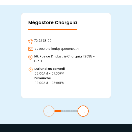
Mégastore Charguia
Mag
70 22 33 00
7
support-client@spacenet.tn
s
56, Rue de L'industrie Charguia I 2035 -
25
Tunis
Tu
Du lundi au samedi
D
08:00AM - 07:00PM
0
Dimanche
D
09:00AM - 03:00PM
0
←
→