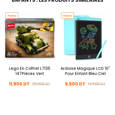
Promo
Promo
Lego En Coffret L7135
Ardoise Magique LCD 10''
147Piéces Vert
Pour Enfant Bleu Ciel
11,900 DT
9,500 DT
20,000 DT
14,500 DT
En stock
En stock
Ajouter Au Panier
Ajouter Au Panier