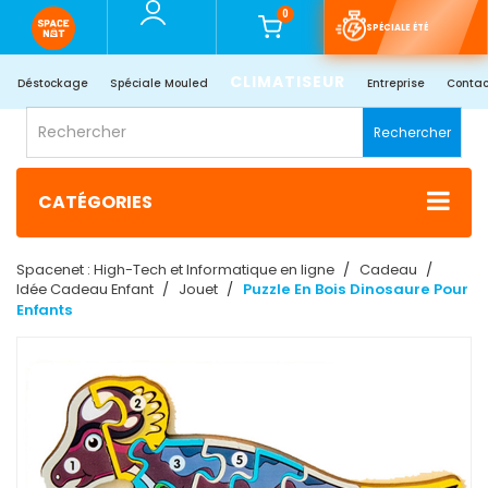
0
SPÉCIALE ÉTÉ
CLIMATISEUR
Déstockage
Spéciale Mouled
Entreprise
Contac
Rechercher
CATÉGORIES
Spacenet : High-Tech et Informatique en ligne
Cadeau
Idée Cadeau Enfant
Jouet
Puzzle En Bois Dinosaure Pour
Enfants