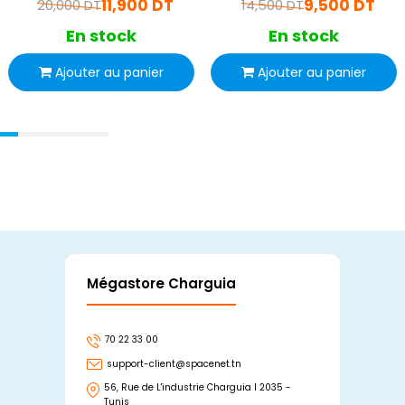
11,900 DT
9,500 DT
20,000 DT
14,500 DT
En stock
En stock
Ajouter au panier
Ajouter au panier
Mégastore Charguia
Mag
70 22 33 00
7
support-client@spacenet.tn
s
56, Rue de L'industrie Charguia I 2035 -
25
Tunis
Tu