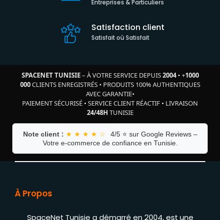
Entreprises & Particuliers
Satisfaction client
Satisfait où Satisfait
SPACENET TUNISIE
– À VOTRE SERVICE DEPUIS
2004
•
+
1000
000
CLIENTS ENREGISTRÉS
•
PRODUITS 100% AUTHENTIQUES
AVEC GARANTIE
•
PAIEMENT SÉCURISÉ
•
SERVICE CLIENT RÉACTIF
•
LIVRAISON
24/48H
TUNISIE
Note client :
★ ★ ★ ★ ☆
4/5 ⭐ sur Google Reviews –
Votre e-commerce de confiance en Tunisie.
À Propos
SpaceNet Tunisie a démarré en 2004, est une