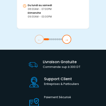
Du lundi au samedi
D
08:00AM - 07:00PM
0
Dimanche
D
09:00AM - 03:00PM
0
←
→
Livraison Gratuite
Commande sup à 300 DT
Support Client
Entreprises & Particuliers
Paiement Sécurisé