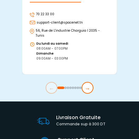
70 22 33 00
7
support-client@spacenet.tn
s
56, Rue de L'industrie Charguia I 2035 -
25
Tunis
Tu
Du lundi au samedi
D
08:00AM - 07:00PM
0
Dimanche
D
09:00AM - 03:00PM
0
←
→
Livraison Gratuite
Commande sup à 300 DT