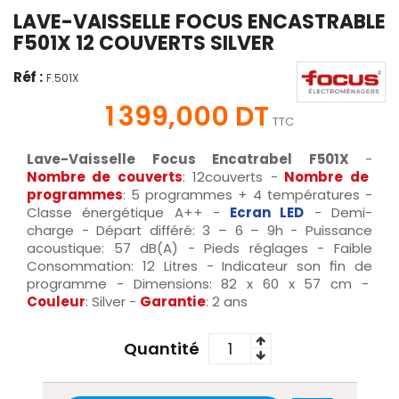
LAVE-VAISSELLE FOCUS ENCASTRABLE
F501X 12 COUVERTS SILVER
Réf :
F.501X
1 399,000 DT
TTC
Lave-Vaisselle Focus Encatrabel F501X
-
Nombre de couverts
: 12couverts -
Nombre de
programmes
: 5 programmes + 4 températures -
Classe énergétique A++ -
Ecran LED
- Demi-
charge - Départ différé: 3 – 6 – 9h - Puissance
acoustique: 57 dB(A) - Pieds réglages - Faible
Consommation: 12 Litres - Indicateur son fin de
programme - Dimensions: 82 x 60 x 57 cm -
Couleur
: Silver -
Garantie
: 2 ans
Quantité