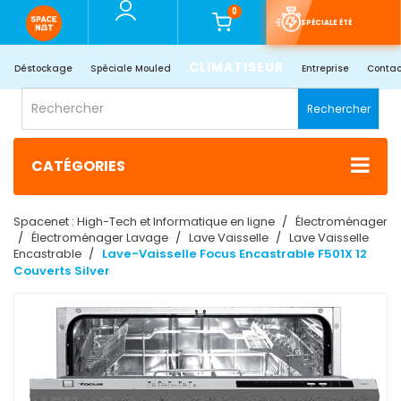
0
SPÉCIALE ÉTÉ
CLIMATISEUR
Déstockage
Spéciale Mouled
Entreprise
Contac
Rechercher
CATÉGORIES
Spacenet : High-Tech et Informatique en ligne
Électroménager
Électroménager Lavage
Lave Vaisselle
Lave Vaisselle
Encastrable
Lave-Vaisselle Focus Encastrable F501X 12
Couverts Silver