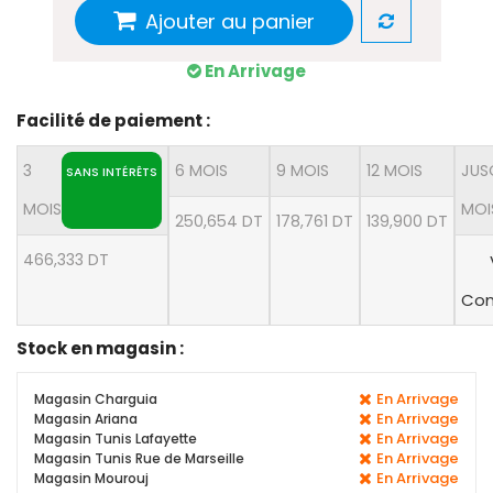
Ajouter au panier
En Arrivage
Facilité de paiement :
3
6 MOIS
9 MOIS
12 MOIS
JUS
SANS INTÉRÊTS
MOIS
MOI
250,654 DT
178,761 DT
139,900 DT
466,333 DT
Con
Stock en magasin :
En Arrivage
Magasin Charguia
En Arrivage
Magasin Ariana
En Arrivage
Magasin Tunis Lafayette
En Arrivage
Magasin Tunis Rue de Marseille
En Arrivage
Magasin Mourouj