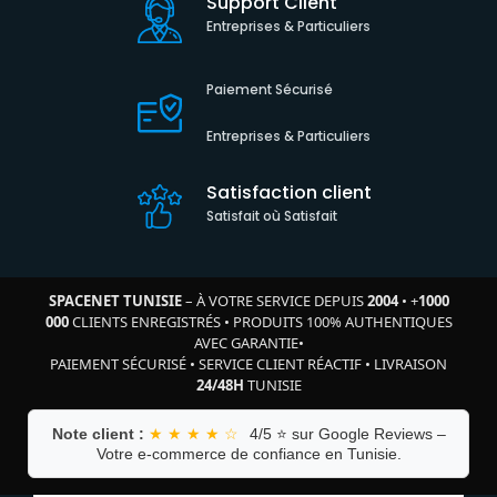
Support Client
Entreprises & Particuliers
Paiement Sécurisé
Entreprises & Particuliers
Satisfaction client
Satisfait où Satisfait
SPACENET TUNISIE
– À VOTRE SERVICE DEPUIS
2004
•
+
1000
000
CLIENTS ENREGISTRÉS
•
PRODUITS 100% AUTHENTIQUES
AVEC GARANTIE
•
PAIEMENT SÉCURISÉ
•
SERVICE CLIENT RÉACTIF
•
LIVRAISON
24/48H
TUNISIE
Note client :
★ ★ ★ ★ ☆
4/5 ⭐ sur Google Reviews –
Votre e-commerce de confiance en Tunisie.