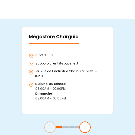
Mégastore Charguia
Mag
70 22 33 00
7
support-client@spacenet.tn
s
56, Rue de L'industrie Charguia I 2035 -
25
Tunis
Tu
Du lundi au samedi
D
08:00AM - 07:00PM
0
Dimanche
D
09:00AM - 03:00PM
0
←
→