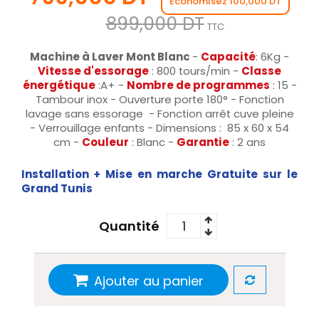
Économisez 100,000 DT
899,000 DT
TTC
Machine à Laver Mont Blanc
-
Capacité
: 6Kg -
Vitesse d'essorage
: 800 tours/min -
Classe
énergétique
:A+ -
Nombre de programmes
:
15 -
Tambour inox - Ouverture porte 180° - Fonction
lavage sans essorage - Fonction arrêt cuve pleine
- Verrouillage enfants - Dimensions : 85 x 60 x 54
cm -
Couleur
: Blanc -
Garantie
: 2 ans
Installation + Mise en marche Gratuite sur le
Grand Tunis
Quantité
Ajouter au panier