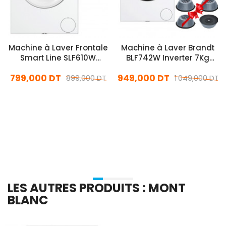
Machine à Laver Frontale
Machine à Laver Brandt
Smart Line SLF610W
BLF742W Inverter 7Kg
Inverter 6Kg Blanc
Blanc
799,000 DT
949,000 DT
899,000 DT
1 049,000 DT
En stock
En stock
Ajouter Au Panier
Ajouter Au Panier
LES AUTRES PRODUITS : MONT
BLANC