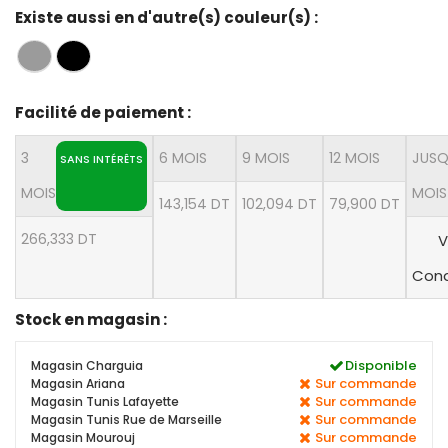
Existe aussi en d'autre(s) couleur(s) :
Facilité de paiement :
3
6 MOIS
9 MOIS
12 MOIS
JUSQ
SANS INTÉRÊTS
MOIS
MOIS
143,154 DT
102,094 DT
79,900 DT
266,333 DT
V
Cond
Stock en magasin :
Disponible
Magasin Charguia
Sur commande
Magasin Ariana
Sur commande
Magasin Tunis Lafayette
Sur commande
Magasin Tunis Rue de Marseille
Sur commande
Magasin Mourouj