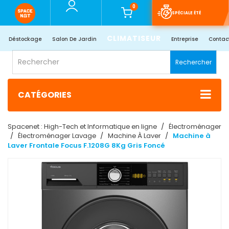
0
SPÉCIALE ÉTÉ
CLIMATISEUR
Déstockage
Salon De Jardin
Entreprise
Contac
Rechercher
CATÉGORIES
Spacenet : High-Tech et Informatique en ligne
Électroménager
Électroménager Lavage
Machine À Laver
Machine à
Laver Frontale Focus F.1208G 8Kg Gris Foncé