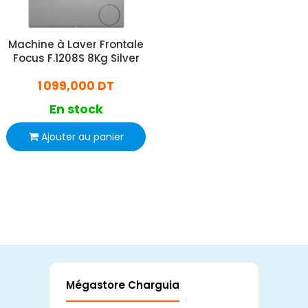
Machine à Laver Frontale
Focus F.1208S 8Kg Silver
1 099,000 DT
En stock
Ajouter au panier
Mégastore Charguia
Mag