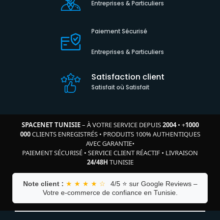
Entreprises & Particuliers
Paiement Sécurisé
Entreprises & Particuliers
Satisfaction client
Satisfait où Satisfait
SPACENET TUNISIE
– À VOTRE SERVICE DEPUIS
2004
•
+
1000
000
CLIENTS ENREGISTRÉS
•
PRODUITS 100% AUTHENTIQUES
AVEC GARANTIE
•
PAIEMENT SÉCURISÉ
•
SERVICE CLIENT RÉACTIF
•
LIVRAISON
24/48H
TUNISIE
Note client :
★ ★ ★ ★ ☆
4/5 ⭐ sur Google Reviews –
Votre e-commerce de confiance en Tunisie.