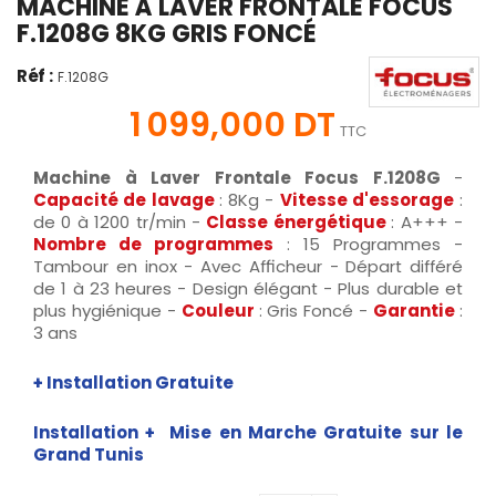
MACHINE À LAVER FRONTALE FOCUS
F.1208G 8KG GRIS FONCÉ
Réf :
F.1208G
1 099,000 DT
TTC
Machine à Laver Frontale Focus F.1208G
-
Capacité
de lavage
: 8Kg
-
Vitesse d'essorage
:
de 0 à 1200 tr/min -
Classe énergétique
: A+++ -
Nombre de programmes
: 15 Programmes
-
Tambour en inox - Avec Afficheur - Départ différé
de 1 à 23 heures - Design élégant - Plus durable et
plus hygiénique
-
Couleur
: Gris Foncé -
Garantie
:
3 ans
+ Installation Gratuite
Installation + Mise en Marche Gratuite sur le
Grand Tunis