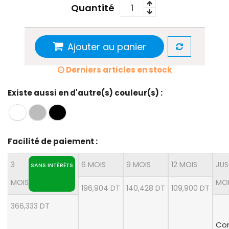
Quantité
Ajouter au panier
Derniers articles en stock
Existe aussi en d'autre(s) couleur(s) :
Facilité de paiement :
3
6 MOIS
9 MOIS
12 MOIS
JUS
SANS INTÉRÊTS
MOIS
MO
196,904 DT
140,428 DT
109,900 DT
366,333 DT
Con