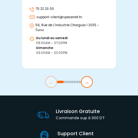
70 22 33 00
7
support-client@spacenet.tn
s
56, Rue de L'industrie Charguia I 2035 -
25
Tunis
Tu
Du lundi au samedi
D
08:00AM - 07:00PM
0
Dimanche
D
09:00AM - 03:00PM
0
←
→
Livraison Gratuite
Commande sup à 300 DT
Support Client