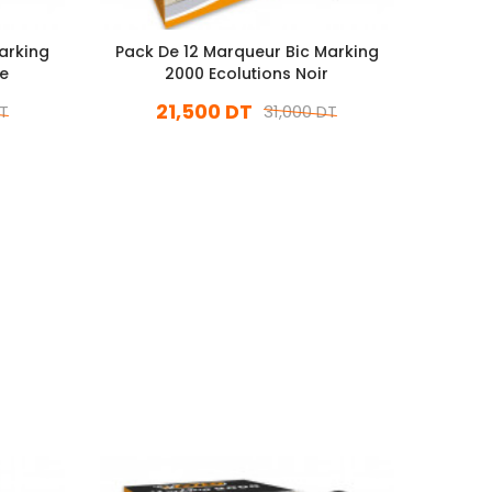
arking
Pack De 12 Marqueur Bic Marking
Boite
ge
2000 Ecolutions Noir
B
21,500 DT
DT
31,000 DT
En stock
Ajouter Au Panier