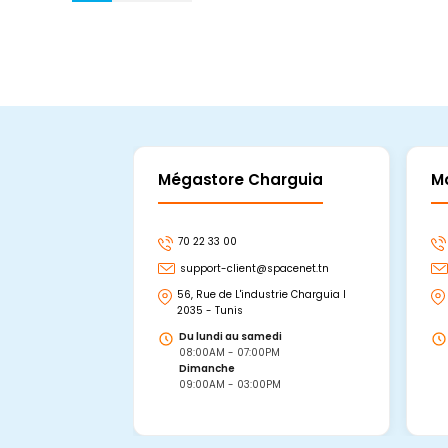
Mégastore Charguia
M
70 22 33 00
support-client@spacenet.tn
56, Rue de L'industrie Charguia I
2035 - Tunis
Du lundi au samedi
08:00AM - 07:00PM
Dimanche
09:00AM - 03:00PM