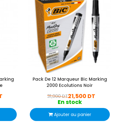
arking
Pack De 12 Marqueur Bic Marking
Boite
ge
2000 Ecolutions Noir
B
T
21,500 DT
31,000 DT
En stock
Ajouter au panier