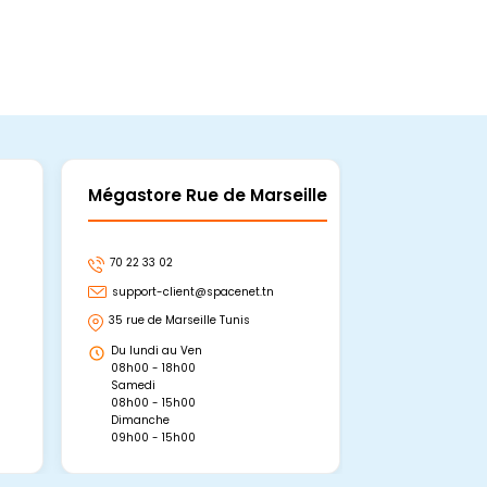
Mégastore Rue de Marseille
Mégastore
70 22 33 02
70 22 33 06
support-client@spacenet.tn
support-clie
35 rue de Marseille Tunis
Avenue Abou 
Hammamet, 
Du lundi au Ven
Du lundi au 
08h00 - 18h00
08h00 - 19h0
Samedi
Dimanche
08h00 - 15h00
09h00 - 15h0
Dimanche
09h00 - 15h00