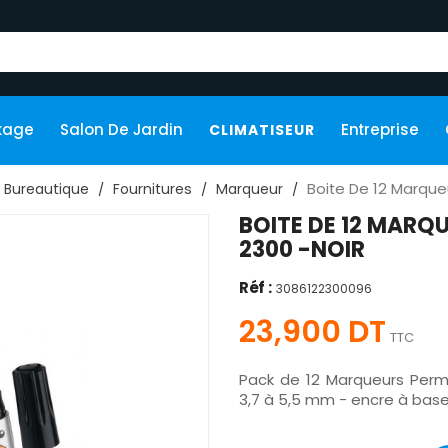
kage
Salon De Jardin
Entreprise
CLIMATISEUR
Boite De 12 Marque
Bureautique
Fournitures
Marqueur
BOITE DE 12 MARQ
2300 -NOIR
Réf :
3086122300096
23,900 DT
TTC
Pack de 12 Marqueurs Perma
3,7 à 5,5 mm - encre à base 