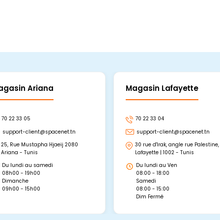
agasin Ariana
Magasin Lafayette
70 22 33 05
70 22 33 04
support-client@spacenet.tn
support-client@spacenet.tn
25, Rue Mustapha Hjaeij 2080
30 rue d'Irak, angle rue Palestine,
Ariana - Tunis
Lafayette | 1002 - Tunis
Du lundi au samedi
Du lundi au Ven
08h00 - 19h00
08:00 - 18:00
Dimanche
Samedi
09h00 - 15h00
08:00 - 15:00
Dim Fermé