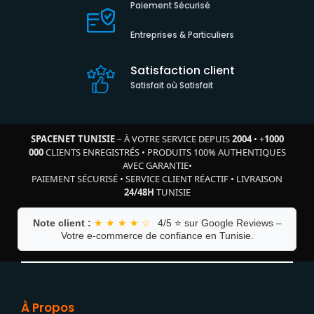
Paiement Sécurisé
Entreprises & Particuliers
Satisfaction client
Satisfait où Satisfait
SPACENET TUNISIE
– À VOTRE SERVICE DEPUIS
2004
•
+
1000
000
CLIENTS ENREGISTRÉS
•
PRODUITS 100% AUTHENTIQUES
AVEC GARANTIE
•
PAIEMENT SÉCURISÉ
•
SERVICE CLIENT RÉACTIF
•
LIVRAISON
24/48H
TUNISIE
Note client :
★ ★ ★ ★ ☆
4/5 ⭐ sur Google Reviews –
Votre e-commerce de confiance en Tunisie.
À Propos