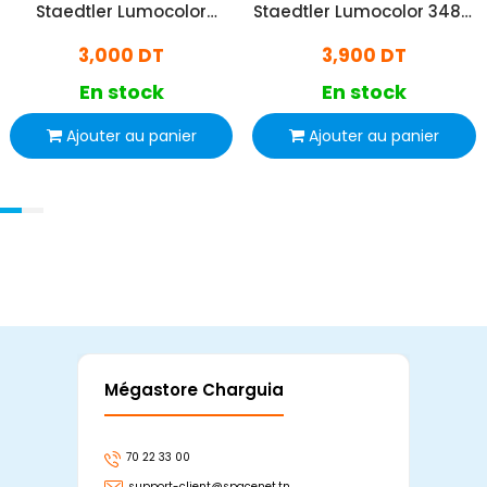
Staedtler Lumocolor
Staedtler Lumocolor 348 B
Permanent 317 5 - Vert
9 - Noir
3,000 DT
3,900 DT
En stock
En stock
Ajouter au panier
Ajouter au panier
Mégastore Charguia
Mag
70 22 33 00
7
support-client@spacenet.tn
s