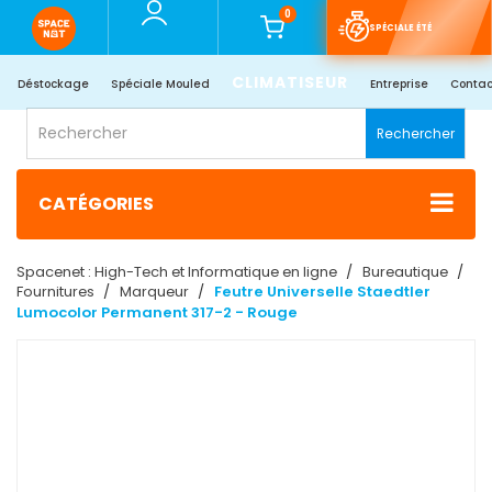
0
SPÉCIALE ÉTÉ
CLIMATISEUR
Déstockage
Spéciale Mouled
Entreprise
Contac
Rechercher
CATÉGORIES
Spacenet : High-Tech et Informatique en ligne
Bureautique
Fournitures
Marqueur
Feutre Universelle Staedtler
Lumocolor Permanent 317-2 - Rouge