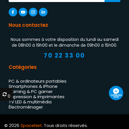
Nous contactez
Nous sommes à votre disposition du lundi au samedi
de 08h00 à 19h00 et le dimanche de 09h00 à 15h00.
70 22 33 00
Catégories
PC & ordinateurs portables
Smartphones & iPhone
Gaming & PC gamer
0
0
Contactez
Impression & imprimantes
nous
TV LED & multimédia
Électroménager
© 2026
SpaceNet
. Tous droits réservés.