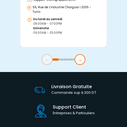
56, Rue de L'industrie Charguia I 2035 -
25
Tunis
Tu
Du lundi au samedi
D
08:00AM - 07:00PM
0
Dimanche
D
09:00AM - 03:00PM
0
←
→
Livraison Gratuite
Commande sup à 300 DT
Support Client
Entreprises & Particuliers