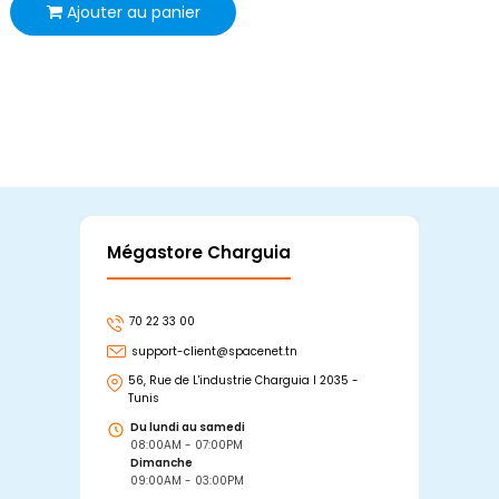
Ajouter au panier
Mégastore Charguia
Mag
70 22 33 00
7
support-client@spacenet.tn
s
56, Rue de L'industrie Charguia I 2035 -
25
Tunis
Tu
Du lundi au samedi
D
08:00AM - 07:00PM
0
Dimanche
D
09:00AM - 03:00PM
0