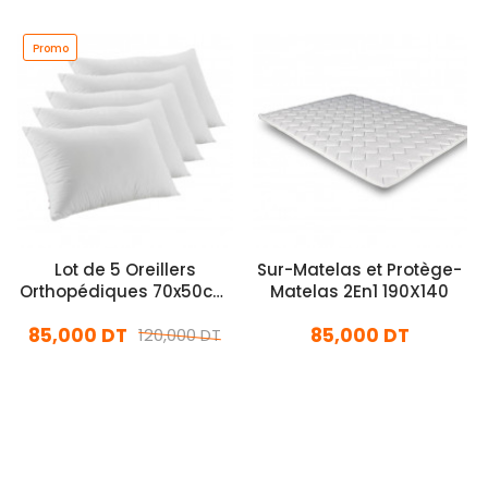
Promo
Lot de 5 Oreillers
Sur-Matelas et Protège-
Orthopédiques 70x50cm
Matelas 2En1 190X140
Lavable Blanc
85,000 DT
85,000 DT
120,000 DT
En stock
En stock
Ajouter Au Panier
Ajouter Au Panier