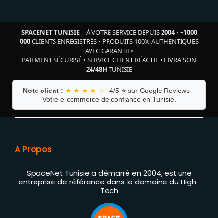
SPACENET TUNISIE
– À VOTRE SERVICE DEPUIS
2004
•
+
1000
000
CLIENTS ENREGISTRÉS
•
PRODUITS 100% AUTHENTIQUES
AVEC GARANTIE
•
PAIEMENT SÉCURISÉ
•
SERVICE CLIENT RÉACTIF
•
LIVRAISON
24/48H
TUNISIE
Note client :
★ ★ ★ ★ ☆
4/5 ⭐ sur Google Reviews –
Votre e-commerce de confiance en Tunisie.
À Propos
SpaceNet Tunisie a démarré en 2004, est une
entreprise de référence dans le domaine du High-
Tech