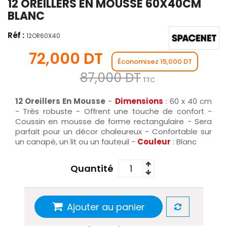
12 OREILLERS EN MOUSSE 60X40CM
BLANC
Réf :
12OR60X40
72,000 DT
Économisez 15,000 DT
87,000 DT
TTC
12 Oreillers En Mousse
-
Dimensions
: 60 x 40 cm
- Très robuste - Offrent une touche de confort -
Coussin en mousse de forme rectangulaire - Sera
parfait pour un décor chaleureux - Confortable sur
un canapé, un lit ou un fauteuil -
Couleur
: Blanc
Quantité
Ajouter au panier