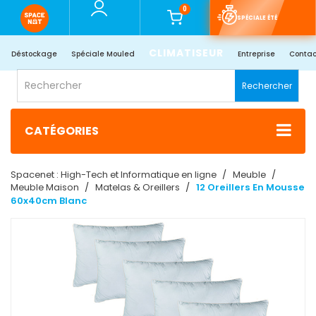
0
SPÉCIALE ÉTÉ
CLIMATISEUR
Déstockage
Spéciale Mouled
Entreprise
Contac
Rechercher
CATÉGORIES
Spacenet : High-Tech et Informatique en ligne
Meuble
Meuble Maison
Matelas & Oreillers
12 Oreillers En Mousse
60x40cm Blanc