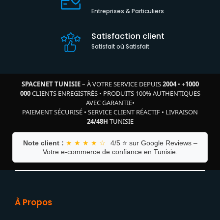
Entreprises & Particuliers
Satisfaction client
Satisfait où Satisfait
SPACENET TUNISIE
– À VOTRE SERVICE DEPUIS
2004
•
+
1000
000
CLIENTS ENREGISTRÉS
•
PRODUITS 100% AUTHENTIQUES
AVEC GARANTIE
•
PAIEMENT SÉCURISÉ
•
SERVICE CLIENT RÉACTIF
•
LIVRAISON
24/48H
TUNISIE
Note client :
★ ★ ★ ★ ☆
4/5 ⭐ sur Google Reviews –
Votre e-commerce de confiance en Tunisie.
À Propos