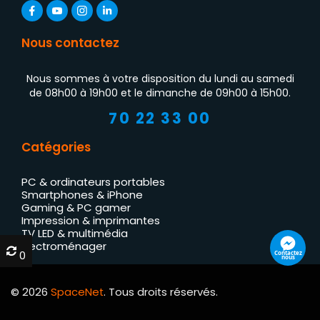
Nous contactez
Nous sommes à votre disposition du lundi au samedi
de 08h00 à 19h00 et le dimanche de 09h00 à 15h00.
70 22 33 00
Catégories
PC & ordinateurs portables
Smartphones & iPhone
Gaming & PC gamer
Impression & imprimantes
TV LED & multimédia
Électroménager
0
0
Contactez
nous
© 2026
SpaceNet
. Tous droits réservés.