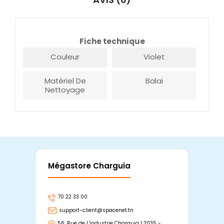
Fiche technique
Couleur
Violet
Matériel De
Balai
Nettoyage
Mégastore Charguia
Mag
70 22 33 00
7
support-client@spacenet.tn
s
56, Rue de L'industrie Charguia I 2035 -
25