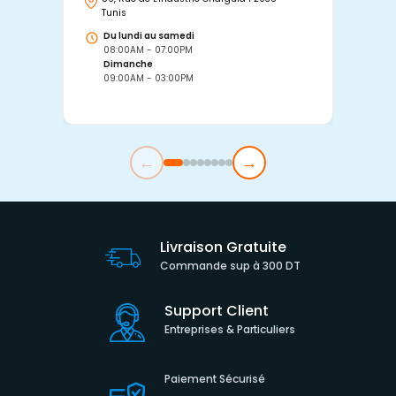
Tunis
Tu
Du lundi au samedi
D
08:00AM - 07:00PM
0
Dimanche
D
09:00AM - 03:00PM
0
←
→
Livraison Gratuite
Commande sup à 300 DT
Support Client
Entreprises & Particuliers
Paiement Sécurisé