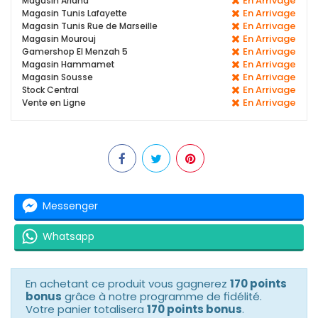
En Arrivage
Magasin Ariana
En Arrivage
Magasin Tunis Lafayette
En Arrivage
Magasin Tunis Rue de Marseille
En Arrivage
Magasin Mourouj
En Arrivage
Gamershop El Menzah 5
En Arrivage
Magasin Hammamet
En Arrivage
Magasin Sousse
En Arrivage
Stock Central
En Arrivage
Vente en Ligne
Messenger
Whatsapp
En achetant ce produit vous gagnerez
170 points
bonus
grâce à notre programme de fidélité.
Votre panier totalisera
170 points bonus
.