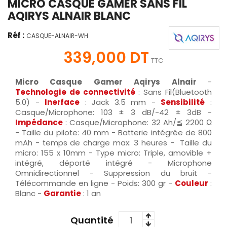
MICRO CASQUE GAMER SANS FIL
AQIRYS ALNAIR BLANC
Réf :
CASQUE-ALNAIR-WH
339,000 DT
TTC
Micro Casque Gamer Aqirys Alnair
-
Technologie de connectivité
: Sans Fil(Bluetooth
5.0) -
Inerface
: Jack 3.5 mm -
Sensibilité
:
Casque/Microphone: 103 ± 3 dB/-42 ± 3dB -
Impédance
: Casque/Microphone: 32 Ah/≦ 2200 Ω
- Taille du pilote: 40 mm - Batterie intégrée de 800
mAh - temps de charge max: 3 heures - Taille du
micro: 155 x 10mm - Type micro: Triple, amovible +
intégré, déporté intégré - Microphone
Omnidirectionnel - Suppression du bruit -
Télécommande en ligne - Poids: 300 gr -
Couleur
:
Blanc -
Garantie
: 1 an
Quantité