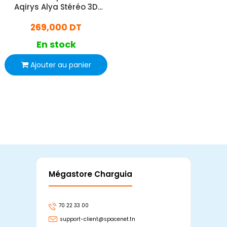
Aqirys Alya Stéréo 3D
Blanc
269,000 DT
En stock
Ajouter au panier
Mégastore Charguia
Mag
70 22 33 00
7
support-client@spacenet.tn
s