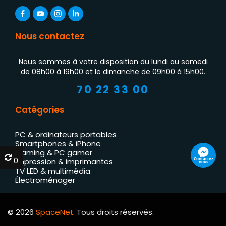
Nous contactez
Nous sommes à votre disposition du lundi au samedi
de 08h00 à 19h00 et le dimanche de 09h00 à 15h00.
70 22 33 00
Catégories
PC & ordinateurs portables
Smartphones & iPhone
Gaming & PC gamer
0
0
Contactez
Impression & imprimantes
nous
TV LED & multimédia
Électroménager
© 2026
SpaceNet
. Tous droits réservés.