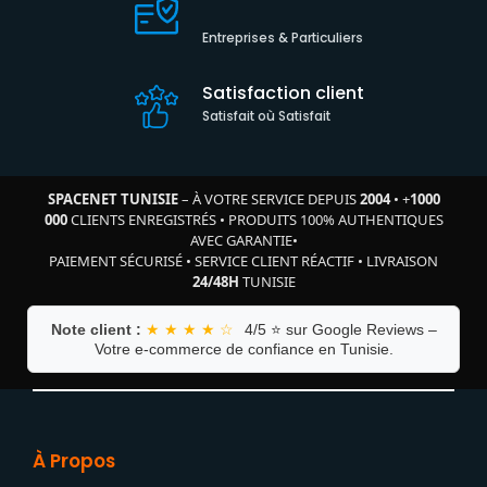
Entreprises & Particuliers
Satisfaction client
Satisfait où Satisfait
SPACENET TUNISIE
– À VOTRE SERVICE DEPUIS
2004
•
+
1000
000
CLIENTS ENREGISTRÉS
•
PRODUITS 100% AUTHENTIQUES
AVEC GARANTIE
•
PAIEMENT SÉCURISÉ
•
SERVICE CLIENT RÉACTIF
•
LIVRAISON
24/48H
TUNISIE
Note client :
★ ★ ★ ★ ☆
4/5 ⭐ sur Google Reviews –
Votre e-commerce de confiance en Tunisie.
À Propos