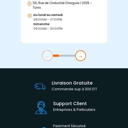
56, Rue de L'industrie Charguia I 2035 -
25
Tunis
Tu
Du lundi au samedi
D
08:00AM - 07:00PM
0
Dimanche
D
09:00AM - 03:00PM
0
←
→
Livraison Gratuite
Commande sup à 300 DT
Support Client
Entreprises & Particuliers
Paiement Sécurisé