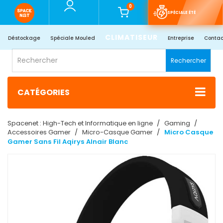
0
SPÉCIALE ÉTÉ
CLIMATISEUR
Déstockage
Spéciale Mouled
Entreprise
Contac
Rechercher
CATÉGORIES
Spacenet : High-Tech et Informatique en ligne
Gaming
Accessoires Gamer
Micro-Casque Gamer
Micro Casque
Gamer Sans Fil Aqirys Alnair Blanc