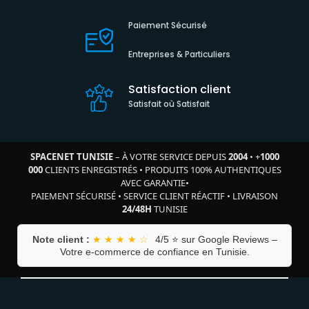
Paiement Sécurisé
Entreprises & Particuliers
Satisfaction client
Satisfait où Satisfait
SPACENET TUNISIE
– À VOTRE SERVICE DEPUIS
2004
•
+
1000
000
CLIENTS ENREGISTRÉS
•
PRODUITS 100% AUTHENTIQUES
AVEC GARANTIE
•
PAIEMENT SÉCURISÉ
•
SERVICE CLIENT RÉACTIF
•
LIVRAISON
24/48H
TUNISIE
Note client :
★ ★ ★ ★ ☆
4/5 ⭐ sur Google Reviews –
Votre e-commerce de confiance en Tunisie.