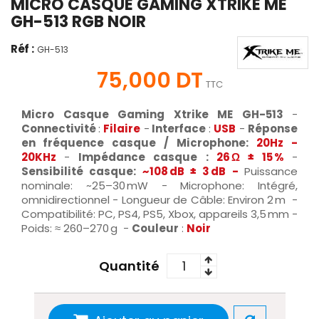
MICRO CASQUE GAMING XTRIKE ME
GH-513 RGB NOIR
Réf :
GH-513
75,000 DT
TTC
Micro Casque Gaming Xtrike ME GH-513
-
Connectivité
:
Filaire
-
Interface
:
USB
-
Réponse
en fréquence casque / Microphone:
20Hz -
20KHz
-
Impédance casque :
26 Ω ± 15 %
-
Sensibilité casque:
~108 dB ± 3 dB -
Puissance
nominale: ~25–30 mW - Microphone: Intégré,
omnidirectionnel - Longueur de Câble: Environ 2 m -
Compatibilité: PC, PS4, PS5, Xbox, appareils 3,5 mm -
Poids: ≈ 260–270 g -
Couleur
:
Noir
Quantité