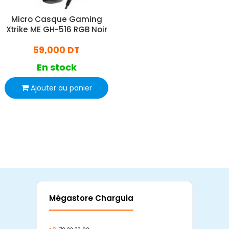
Micro Casque Gaming
Xtrike ME GH-516 RGB Noir
59,000 DT
En stock
Ajouter au panier
Mégastore Charguia
Mag