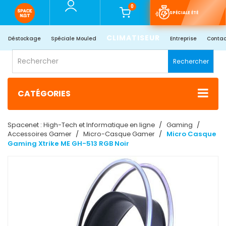
0
SPÉCIALE ÉTÉ
CLIMATISEUR
Déstockage
Spéciale Mouled
Entreprise
Contac
Rechercher
CATÉGORIES
Spacenet : High-Tech et Informatique en ligne
Gaming
Accessoires Gamer
Micro-Casque Gamer
Micro Casque
Gaming Xtrike ME GH-513 RGB Noir