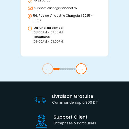
70 22 33 00
7
support-client@spacenet.tn
s
56, Rue de L'industrie Charguia I 2035 -
25
Tunis
Tu
Du lundi au samedi
D
08:00AM - 07:00PM
0
Dimanche
D
09:00AM - 03:00PM
0
←
→
Livraison Gratuite
Commande sup à 300 DT
Support Client
Entreprises & Particuliers