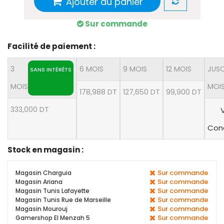
Ajouter au panier
Sur commande
Facilité de paiement :
3
6 MOIS
9 MOIS
12 MOIS
JUSQ
SANS INTÉRÊTS
MOIS
MOI
178,988 DT
127,650 DT
99,900 DT
333,000 DT
V
Cond
Stock en magasin :
Sur commande
Magasin Charguia
Sur commande
Magasin Ariana
Sur commande
Magasin Tunis Lafayette
Sur commande
Magasin Tunis Rue de Marseille
Sur commande
Magasin Mourouj
Sur commande
Gamershop El Menzah 5