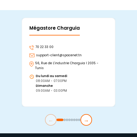
Mégastore Charguia
Mag
70 22 33 00
7
support-client@spacenet.tn
s
56, Rue de L'industrie Charguia I 2035 -
25
Tunis
Tu
Du lundi au samedi
D
08:00AM - 07:00PM
0
Dimanche
D
09:00AM - 03:00PM
0
←
→