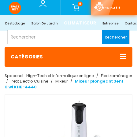
0
SPÉCIALE ÉTÉ
CLIMATISEUR
Déstockage
Salon De Jardin
Entreprise
Contac
Rechercher
CATÉGORIES
Spacenet : High-Tech et Informatique en ligne
Électroménager
Petit Electro Cuisine
Mixeur
Mixeur plongeant 3en1
Kiwi KHB-4440