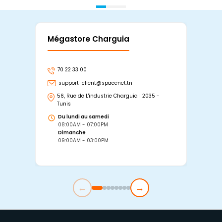
Mégastore Charguia
Mag
70 22 33 00
7
support-client@spacenet.tn
s
56, Rue de L'industrie Charguia I 2035 -
25
Tunis
Tu
Du lundi au samedi
D
08:00AM - 07:00PM
0
Dimanche
D
09:00AM - 03:00PM
0
←
→