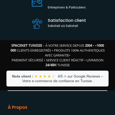
Entreprises & Particuliers
Satisfaction client
Satisfait où Satisfait
SPACENET TUNISIE
– À VOTRE SERVICE DEPUIS
2004
•
+
1000
000
CLIENTS ENREGISTRÉS
•
PRODUITS 100% AUTHENTIQUES
AVEC GARANTIE
•
PAIEMENT SÉCURISÉ
•
SERVICE CLIENT RÉACTIF
•
LIVRAISON
24/48H
TUNISIE
Note client :
★ ★ ★ ★ ☆
4/5 ⭐ sur Google Reviews –
Votre e-commerce de confiance en Tunisie.
À Propos