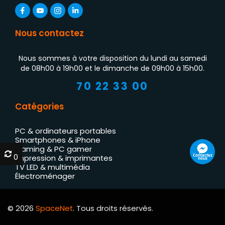
Nous contactez
Nous sommes à votre disposition du lundi au samedi
de 08h00 à 19h00 et le dimanche de 09h00 à 15h00.
70 22 33 00
Catégories
PC & ordinateurs portables
Smartphones & iPhone
Gaming & PC gamer
0
0
Contactez
Impression & imprimantes
nous
TV LED & multimédia
Électroménager
© 2026
SpaceNet
. Tous droits réservés.