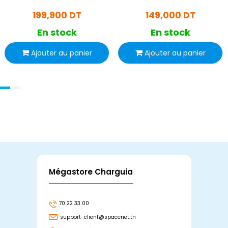
199,900 DT
149,000 DT
En stock
En stock
Ajouter au panier
Ajouter au panier
Mégastore Charguia
Mag
70 22 33 00
7
support-client@spacenet.tn
s