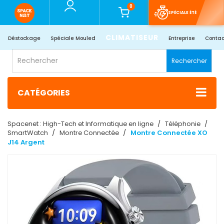
0
SPÉCIALE ÉTÉ
CLIMATISEUR
Déstockage
Spéciale Mouled
Entreprise
Contac
Rechercher
CATÉGORIES
Spacenet : High-Tech et Informatique en ligne
Téléphonie
SmartWatch
Montre Connectée
Montre Connectée XO
J14 Argent