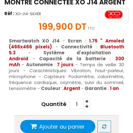
MONTRE CONNECTÉE XO J14 ARGENT
Réf :
XO-J14-SILVER
199,900 DT
TTC
Smartwatch XO J14
-
Ecran
:
1.75 "
Amoled
(
466x466 pixels
)
-
Connectivité
:
Bluetooth
5.3
-
Système d'exploitation
:
Android
-
Capacité de la batterie
:
300
mAh
-
Autonomie
:
7 jours
- Temps de veille: 30
jours - Caractéristiques: Vibration, haut-parleur,
microphone - Capteurs: Podomètre, calorimètre,
fréquence cardiaque, oxymètre, suivi du sommeil,
tensiomètre -
Couleur
:
Argent
-
Garantie
:
1 an
Quantité
Ajouter au panier