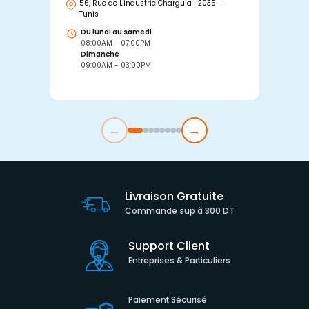
56, Rue de L'industrie Charguia I 2035 -
25
Tunis
Tu
Du lundi au samedi
D
08:00AM - 07:00PM
0
Dimanche
D
09:00AM - 03:00PM
0
←
→
Livraison Gratuite
Commande sup à 300 DT
Support Client
Entreprises & Particuliers
Paiement Sécurisé