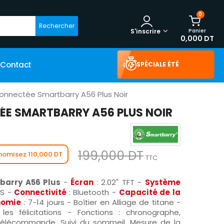
0
Rechercher
Panier
S'inscrire
0,000 DT
Contact
SPÉCIALE ÉTÉ
onnectée Smartbarry A56 Plus Noir
E SMARTBARRY A56 PLUS NOIR
199,000 DT
nomisez 110,000 DT
TTC
barry A56 Plus
-
Écran
: 2.02" TFT -
Système
OS -
Connectivité
: Bluetooth -
Capacité de la
nomie
: 7-14 jours - Boîtier en Alliage de titane -
es félicitations - Fonctions : chronographe,
Télécommande, Suivi du sommeil, Mesure de la