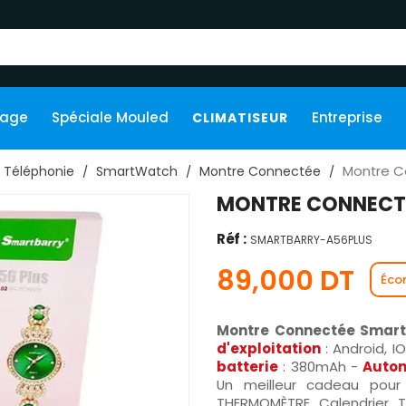
kage
Spéciale Mouled
Entreprise
CLIMATISEUR
Montre C
Téléphonie
SmartWatch
Montre Connectée
MONTRE CONNECTÉ
Réf :
SMARTBARRY-A56PLUS
89,000 DT
Éco
Montre Connectée Smart
d'exploitation
: Android, I
batterie
: 380mAh -
Auto
Un meilleur cadeau pour l
THERMOMÈTRE, Calendrier, 