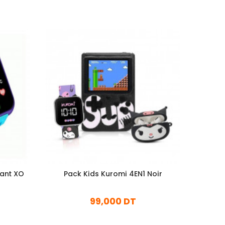
fant XO
Pack Kids Kuromi 4EN1 Noir
Pa
99,000 DT
En stock