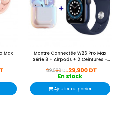
o Max
Montre Connectée W26 Pro Max
Pack 
Série 8 + Airpods + 2 Ceintures -
Max
Bleu
DT
29,900 DT
89,000 DT
En stock
Ajouter au panier