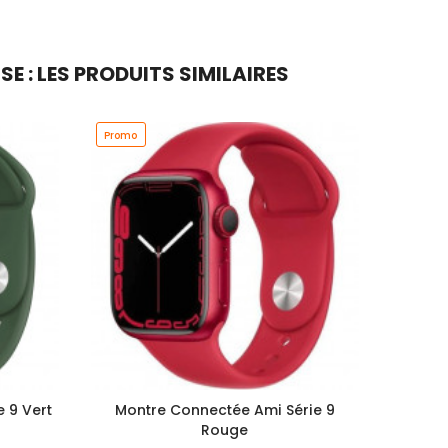
 : LES PRODUITS SIMILAIRES
Promo
Promo
 9 Vert
Montre Connectée Ami Série 9
Mont
Rouge