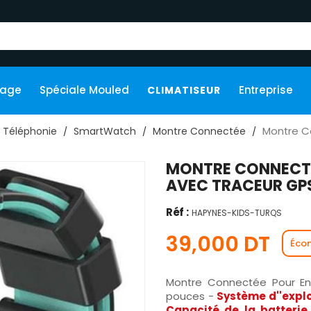
kage
Spéciale Mouled
Entreprise
CLIMATISEUR
Montre C
Téléphonie
SmartWatch
Montre Connectée
MONTRE CONNECTÉ
AVEC TRACEUR GP
Réf :
HAPYNES-KIDS-TURQS
39,000 DT
Éco
Montre Connectée Pour E
pouces -
Système d''explo
Capacité de la batterie