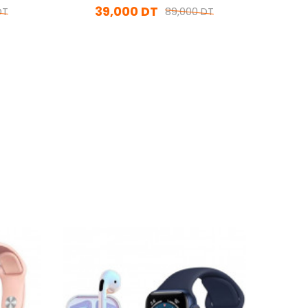
39,000 DT
DT
89,000 DT
En stock
Ajouter Au Panier