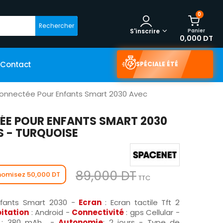
0
Rechercher
Panier
S'inscrire
0,000 DT
Contact
SPÉCIALE ÉTÉ
onnectée Pour Enfants Smart 2030 Avec
E POUR ENFANTS SMART 2030
S - TURQUOISE
89,000 DT
nomisez 50,000 DT
TTC
nfants Smart 2030 -
Ecran
: Ecran tactile Tft 2
itation
: Android -
Connectivité
: ‎gps Cellular -
: 380 mAh -
Autonomie
: 2 jours - Type de