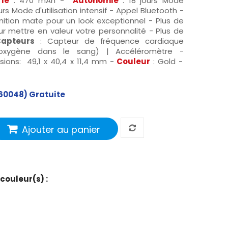
rie
: 470 mAh -
Autonomie
: 18 jours Mode
ours Mode d'utilisation intensif - Appel Bluetooth -
nition mate pour un look exceptionnel - Plus de
 mettre en valeur votre personnalité - Plus de
apteurs
: Capteur de fréquence cardiaque
oxygène dans le sang) | Accéléromètre -
ions: 49,1 x 40,4 x 11,4 mm -
Couleur
: Gold -
60048) Gratuite
Ajouter au panier
 couleur(s) :