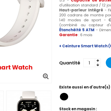
5.3 -
Capacité de Batte
d'utilisation standard / 12 j
Haut-parleur
Intégré
- Fi
200 cadrans de montre pour
140 modes de sport -
C
(combiné au capteur d'
Étanchéité 5 ATM
- Dimens
Garantie
: 6 mois
+ Ceinture Smart Watch (
Quantité
Existe aussi en d'autre(s)
Stock en magasin :