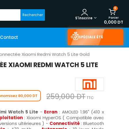
0
Rechercher
Panier
S'inscrire
0,000 DT
Contact
SPÉCIALE ÉTÉ
onnectée Xiaomi Redmi Watch 5 Lite Gold
E XIAOMI REDMI WATCH 5 LITE
259,000 DT
onomisez 80,000 DT
TTC
mi Watch 5 Lite
-
Ecran
: AMOLED 1.96" (410 x
ploitation
: Xiaomi HyperOS ( Compatible avec
versions ultérieures ) -
Connectivité
: Bluetooth