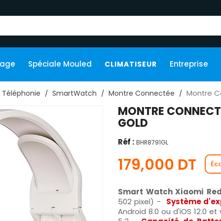
kage
Spéciale Mouled
Entreprise
CLIMATISEUR
Montre C
Téléphonie
SmartWatch
Montre Connectée
MONTRE CONNECTÉ
GOLD
Réf :
BHR8791GL
179,000 DT
Éc
Smart Watch Xiaomi Red
502 pixel) -
Système d'ex
Android 8.0 ou d'iOS 12.0 et 