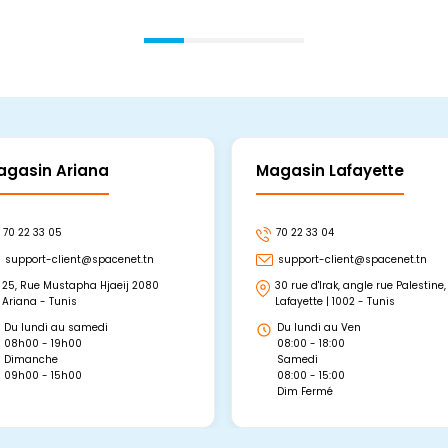
agasin Ariana
Magasin Lafayette
70 22 33 05
70 22 33 04
support-client@spacenet.tn
support-client@spacenet.tn
25, Rue Mustapha Hjaeij 2080
30 rue d'Irak, angle rue Palestine,
Ariana - Tunis
Lafayette | 1002 - Tunis
Du lundi au samedi
Du lundi au Ven
08h00 - 19h00
08:00 - 18:00
Dimanche
Samedi
09h00 - 15h00
08:00 - 15:00
Dim Fermé