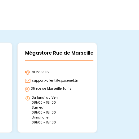
Mégastore Rue de Marseille
Mégastore
70 22 33 02
70 22 33 06
support-client@spacenet.tn
support-clie
35 rue de Marseille Tunis
Avenue Abou 
Hammamet, 
Du lundi au Ven
Du lundi au 
08h00 - 18h00
08h00 - 19h0
Samedi
Dimanche
08h00 - 15h00
09h00 - 15h0
Dimanche
09h00 - 15h00