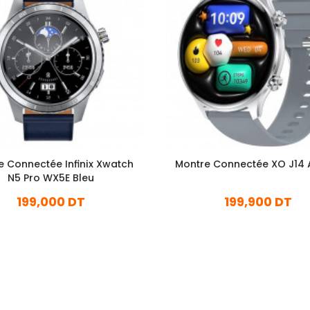
e Connectée Infinix Xwatch
Montre Connectée XO J14 
N5 Pro WX5E Bleu
199,000 DT
199,900 DT
En stock
En stock
Ajouter Au Panier
Ajouter Au Panier