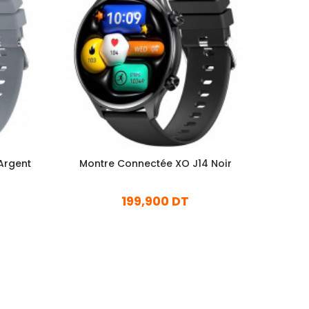
Argent
Montre Connectée XO J14 Noir
Montr
199,900 DT
En stock
Ajouter Au Panier