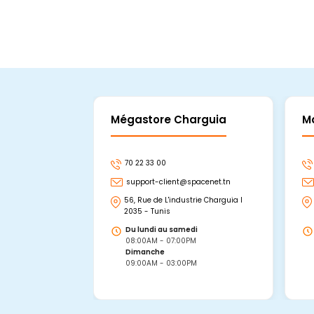
Mégastore Charguia
M
70 22 33 00
support-client@spacenet.tn
56, Rue de L'industrie Charguia I
2035 - Tunis
Du lundi au samedi
08:00AM - 07:00PM
Dimanche
09:00AM - 03:00PM