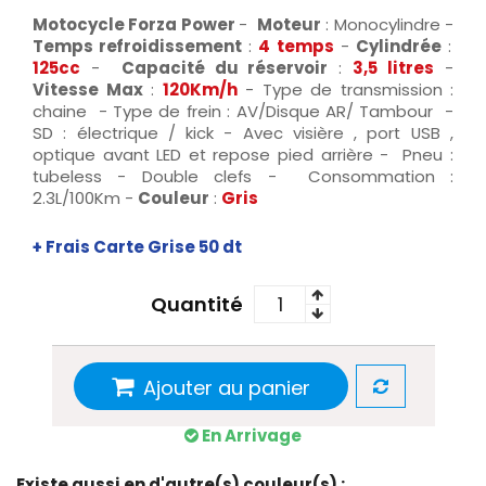
Motocycle Forza Power
-
Moteur
: Monocylindre -
Temps refroidissement
:
4 temps
-
Cylindrée
:
125cc
-
Capacité du réservoir
:
3,5 litres
-
Vitesse Max
:
120Km/h
- Type de transmission :
chaine - Type de frein : AV/Disque AR/ Tambour -
SD : électrique / kick - Avec visière , port USB ,
optique avant LED et repose pied arrière - Pneu :
tubeless - Double clefs - Consommation :
2.3L/100Km -
Couleur
:
Gris
+ Frais Carte Grise 50 dt
Quantité
Ajouter au panier
En Arrivage
Existe aussi en d'autre(s) couleur(s) :