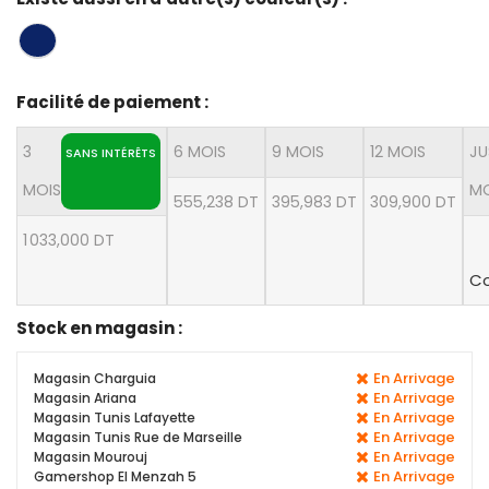
Facilité de paiement :
3
6 MOIS
9 MOIS
12 MOIS
JU
SANS INTÉRÊTS
MOIS
MO
555,238 DT
395,983 DT
309,900 DT
1 033,000 DT
Co
Stock en magasin :
En Arrivage
Magasin Charguia
En Arrivage
Magasin Ariana
En Arrivage
Magasin Tunis Lafayette
En Arrivage
Magasin Tunis Rue de Marseille
En Arrivage
Magasin Mourouj
En Arrivage
Gamershop El Menzah 5