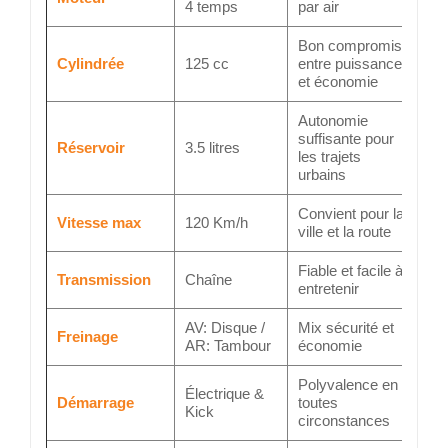
4 temps
par air
Bon compromis
Cylindrée
125 cc
entre puissance
et économie
Autonomie
suffisante pour
Réservoir
3.5 litres
les trajets
urbains
Convient pour la
Vitesse max
120 Km/h
ville et la route
Fiable et facile à
Transmission
Chaîne
entretenir
AV: Disque /
Mix sécurité et
Freinage
AR: Tambour
économie
Polyvalence en
Électrique &
Démarrage
toutes
Kick
circonstances